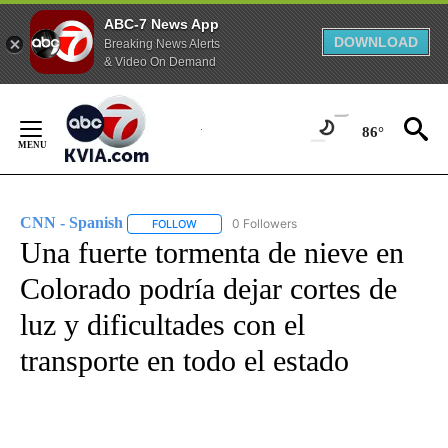
ABC-7 News App
DOWNLOAD
Breaking News Alerts
& Video On Demand
Skip
to
86°
Content
CNN - Spanish
0 Followers
FOLLOW
FOLLOW "CNN - SPANISH" TO RECEIVE NOTIFI
Una fuerte tormenta de nieve en
Colorado podría dejar cortes de
luz y dificultades con el
transporte en todo el estado