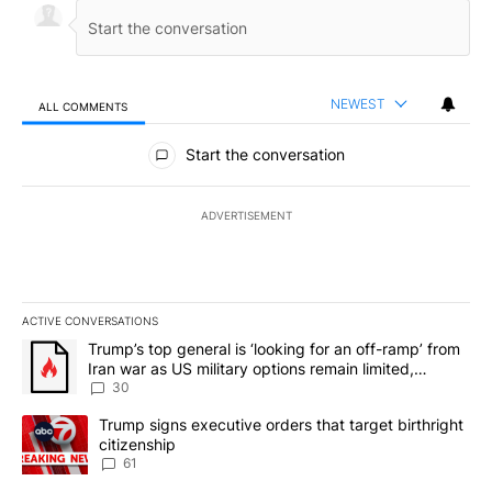
NEWEST
ALL COMMENTS
All Comments
Start the conversation
ADVERTISEMENT
ACTIVE CONVERSATIONS
The following is a list of the most commented articles in the last 7
A trending article titled "Trump’s top general is ‘looking for an 
Trump’s top general is ‘looking for an off-ramp’ from
Iran war as US military options remain limited,
sources say
30
A trending article titled "Trump signs executive orders that targe
Trump signs executive orders that target birthright
citizenship
61