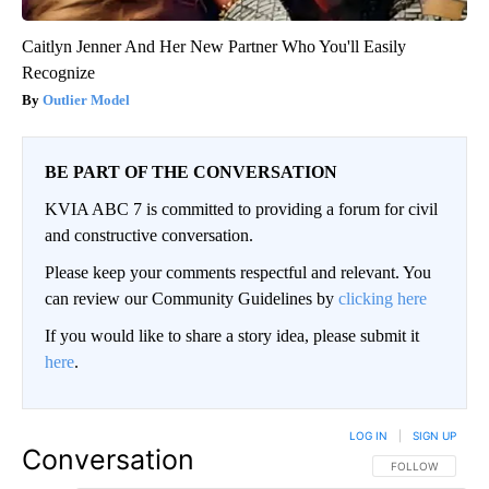
Caitlyn Jenner And Her New Partner Who You'll Easily
Recognize
Outlier Model
BE PART OF THE CONVERSATION
KVIA ABC 7 is committed to providing a forum for civil
and constructive conversation.
Please keep your comments respectful and relevant. You
can review our Community Guidelines by
clicking here
If you would like to share a story idea, please submit it
here
.
LOG IN
|
SIGN UP
Conversation
FOLLOW THIS CO
FOLLOW