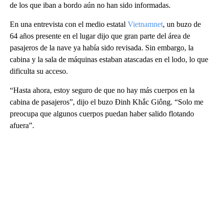
de los que iban a bordo aún no han sido informadas.
En una entrevista con el medio estatal
Vietnamnet
, un buzo de
64 años presente en el lugar dijo que gran parte del área de
pasajeros de la nave ya había sido revisada. Sin embargo, la
cabina y la sala de máquinas estaban atascadas en el lodo, lo que
dificulta su acceso.
“Hasta ahora, estoy seguro de que no hay más cuerpos en la
cabina de pasajeros”, dijo el buzo Đinh Khắc Giông. “Solo me
preocupa que algunos cuerpos puedan haber salido flotando
afuera”.
A
D
V
E
R
TI
S
E
M
E
N
T