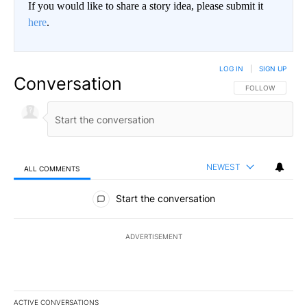
If you would like to share a story idea, please submit it
here
.
LOG IN
|
SIGN UP
Conversation
FOLLOW THIS CO
FOLLOW
NEWEST
ALL COMMENTS
All Comments
Start the conversation
ADVERTISEMENT
ACTIVE CONVERSATIONS