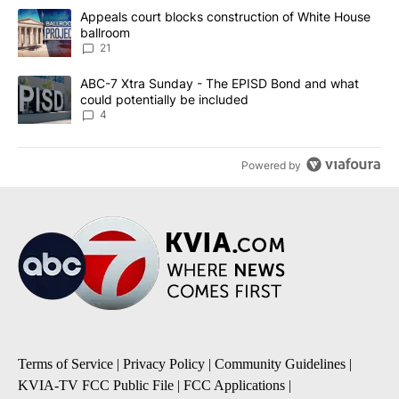
The following is a list of the most commented articles in the last 7
A trending article titled "Appeals court blocks construction of W
Appeals court blocks construction of White House
ballroom
21
A trending article titled "ABC-7 Xtra Sunday - The EPISD Bond a
ABC-7 Xtra Sunday - The EPISD Bond and what
could potentially be included
4
Powered by
Terms of Service
|
Privacy Policy
|
Community Guidelines
|
KVIA-TV FCC Public File
|
FCC Applications
|