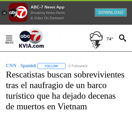
ABC-7 News App
DOWNLOAD
Breaking News Alerts
& Video On Demand
Skip
to
74°
Content
CNN - Spanish
0 Followers
FOLLOW
FOLLOW "CNN - SPANISH" TO RECEIVE NOTIFI
Rescatistas buscan sobrevivientes
tras el naufragio de un barco
turístico que ha dejado decenas
de muertos en Vietnam