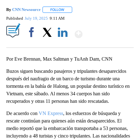
By
CNN Newsource
FOLLOW
FOLLOW "" TO RECEIVE NOTIFICATIONS ABOU
Published
July 19, 2025
9:11 AM
Show More
Facebook
X
LinkedIn
Por Eve Brennan, Max Saltman y TuAnh Dam, CNN
Buzos siguen buscando pasajeros y tripulantes desaparecidos
después del naufragio de un barco de turismo durante una
tormenta en la bahía de Halong, un popular destino turístico en
Vietnam, este sábado. Al menos 34 cuerpos han sido
recuperados y otras 11 personas han sido rescatadas.
De acuerdo con
VN Express
, los esfuerzos de búsqueda y
rescate continúan para quienes aún están desaparecidos. El
medio reportó que la embarcación transportaba a 53 personas,
incluyendo a 48 turistas y cinco tripulantes. Las nacionalidades