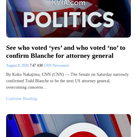
See who voted ‘yes’ and who voted ‘no’ to
confirm Blanche for attorney general
August 8, 2026
7:47 AM
CNN Newsource
By Koko Nakajima, CNN (CNN) — The Senate on Saturday narrowly
confirmed Todd Blanche to be the next US attorney general,
overcoming concerns…
Continue Reading