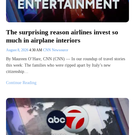
The surprising reason airlines invest so
much in airplane interiors
August 8, 2026
4:30 AM
CNN Newsource
By Maureen O’Hare, CNN (CNN) — In our roundup of travel stories
this week: The families who were ripped apart by Italy’s new
citizenship…
Continue Reading