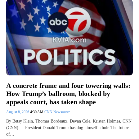
A concrete frame and four towering walls:
How Trump’s ballroom, blocked by
appeals court, has taken shape
August 8, 2026
4:30 AM
CNN Newsource
By Betsy Klein, Thomas Bordeaux, Devan Cole, Kristen Holmes, CNN
(CNN) — President Donald Trump has dug himself a hole.The future
of…