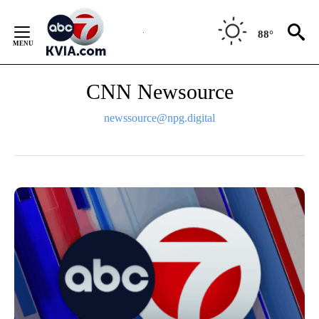
Skip
to
88°
Content
CNN Newsource
newssource@npg.digital