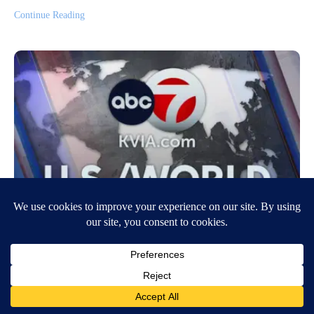
Continue Reading
What we learned this week at Lindsay
Clancy’s trial
August 8, 2026
4:30 AM
CNN Newsource
By Eric Levenson, Andi Babineau, Nicki Brown, CNN (CNN) —