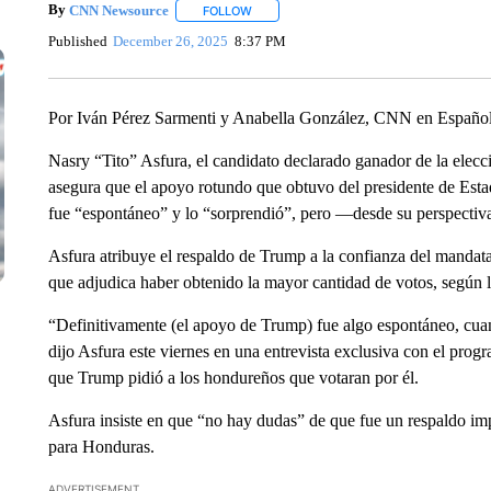
By
CNN Newsource
FOLLOW
FOLLOW "" TO RECEIVE NOTIFICATIONS 
Published
December 26, 2025
8:37 PM
Por Iván Pérez Sarmenti y Anabella González, CNN en Españo
Nasry “Tito” Asfura, el candidato declarado ganador de la elec
asegura que el apoyo rotundo que obtuvo del presidente de Est
fue “espontáneo” y lo “sorprendió”, pero —desde su perspectiva—
Asfura atribuye el respaldo de Trump a la confianza del mandatar
que adjudica haber obtenido la mayor cantidad de votos, según 
“Definitivamente (el apoyo de Trump) fue algo espontáneo, cua
dijo Asfura este viernes en una entrevista exclusiva con el pro
que Trump pidió a los hondureños que votaran por él.
Asfura insiste en que “no hay dudas” de que fue un respaldo imp
para Honduras.
ADVERTISEMENT