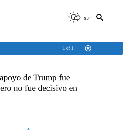
93°
1 of 1
TIFICATIONS ABOUT NEW PAGES ON "CNN - SPANISH".
 apoyo de Trump fue
ero no fue decisivo en