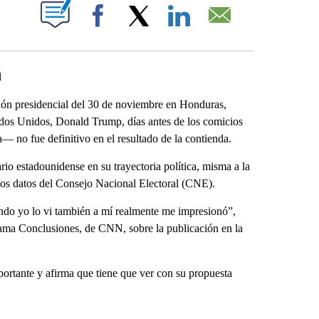
ABOUT NEW PAGES ON "".
Facebook
X
LinkedIn
Email
l
ción presidencial del 30 de noviembre en Honduras,
ados Unidos, Donald Trump, días antes de los comicios
 no fue definitivo en el resultado de la contienda.
io estadounidense en su trayectoria política, misma a la
los datos del Consejo Nacional Electoral (CNE).
ndo yo lo vi también a mí realmente me impresionó”,
grama Conclusiones, de CNN, sobre la publicación en la
ortante y afirma que tiene que ver con su propuesta