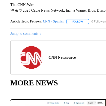
The-CNN-Wire
™ & © 2025 Cable News Network, Inc., a Warner Bros. Discove
Article Topic Follows:
CNN - Spanish
0 Follower
FOLLOW
FOLLOW "CNN - S
Jump to comments ↓
CNN Newsource
MORE NEWS