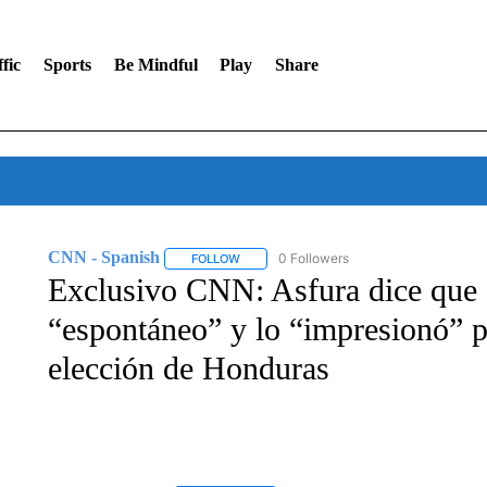
fic
Sports
Be Mindful
Play
Share
CNN - Spanish
0 Followers
FOLLOW
FOLLOW "CNN - SPANISH" TO RECEIVE NO
Exclusivo CNN: Asfura dice que
“espontáneo” y lo “impresionó” p
elección de Honduras