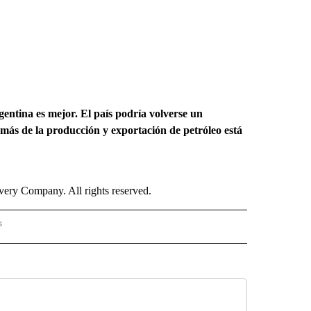
rgentina es mejor. El país podría volverse un
más de la producción y exportación de petróleo está
ry Company. All rights reserved.
s
PANISH" TO RECEIVE NOTIFICATIONS ABOUT NEW PAGES ON "CNN - SPANISH".