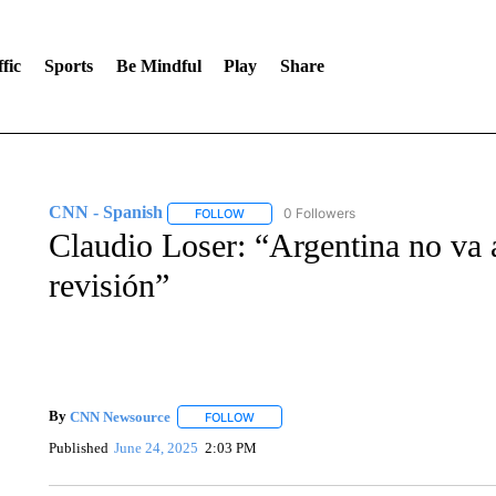
fic
Sports
Be Mindful
Play
Share
CNN - Spanish
0 Followers
FOLLOW
FOLLOW "CNN - SPANISH" TO RECEIVE NO
Claudio Loser: “Argentina no va 
revisión”
By
CNN Newsource
FOLLOW
FOLLOW "" TO RECEIVE NOTIFICATIONS 
Published
June 24, 2025
2:03 PM