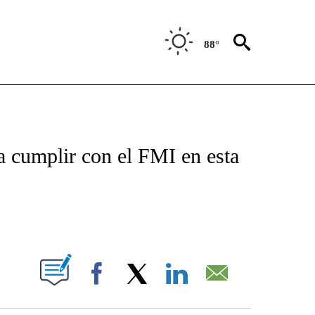
88°
TIFICATIONS ABOUT NEW PAGES ON "CNN - SPANISH".
a cumplir con el FMI en esta
ABOUT NEW PAGES ON "".
Facebook
X
LinkedIn
Email