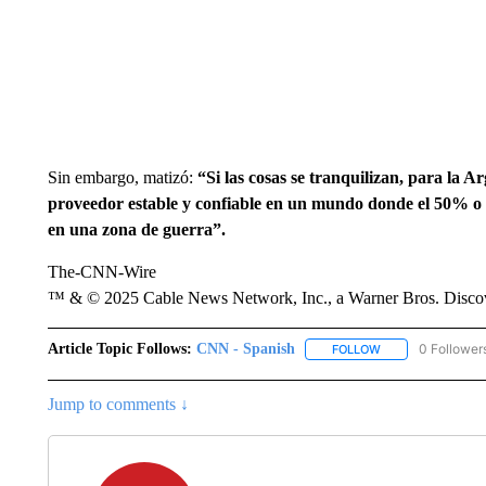
Sin embargo, matizó:
“Si las cosas se tranquilizan, para la A
proveedor estable y confiable en un mundo donde el 50% o 
en una zona de guerra”.
The-CNN-Wire
™ & © 2025 Cable News Network, Inc., a Warner Bros. Discove
Article Topic Follows:
CNN - Spanish
0 Follower
FOLLOW
FOLLOW "CNN - S
Jump to comments ↓