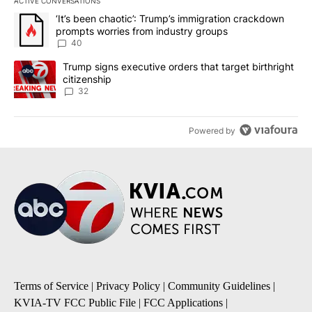
ACTIVE CONVERSATIONS
The following is a list of the most commented articles in the last 7
A trending article titled "‘It’s been chaotic’: Trump’s immigrati
‘It’s been chaotic’: Trump’s immigration crackdown
prompts worries from industry groups
40
A trending article titled "Trump signs executive orders that targe
Trump signs executive orders that target birthright
citizenship
32
Powered by
Terms of Service
|
Privacy Policy
|
Community Guidelines
|
KVIA-TV FCC Public File
|
FCC Applications
|