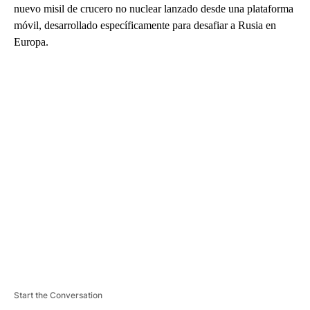
nuevo misil de crucero no nuclear lanzado desde una plataforma
móvil, desarrollado específicamente para desafiar a Rusia en
Europa.
A
D
V
E
R
TI
S
E
M
E
N
T
Start the Conversation