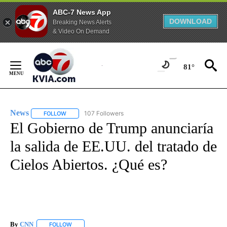
ABC-7 News App
DOWNLOAD
Breaking News Alerts
& Video On Demand
Skip
to
81°
Content
News
107 Followers
FOLLOW
FOLLOW "NEWS" TO RECEIVE NOTIFICATIONS ABOUT NEW 
El Gobierno de Trump anunciaría
la salida de EE.UU. del tratado de
Cielos Abiertos. ¿Qué es?
By
CNN
FOLLOW
FOLLOW "" TO RECEIVE NOTIFICATIONS ABOUT NEW PAGE