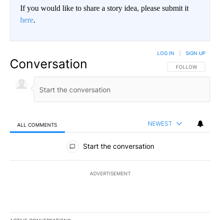
If you would like to share a story idea, please submit it
here
.
LOG IN
|
SIGN UP
Conversation
FOLLOW THIS CO
FOLLOW
NEWEST
ALL COMMENTS
All Comments
Start the conversation
ADVERTISEMENT