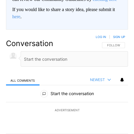
If you would like to share a story idea, please submit it
here
.
LOG IN
|
SIGN UP
Conversation
FOLLOW THIS CO
FOLLOW
NEWEST
ALL COMMENTS
All Comments
Start the conversation
ADVERTISEMENT