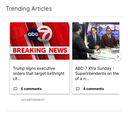
Trending Articles
The following is a list of the most commented articles in the last 7
A trending article titled "Trump signs executive orders that tar
A trending article titled "AB
Trump signs executive
ABC-7 Xtra Sunday -
orders that target birthright
Superintendents on the star
cit...
of a n...
5 comments
4 comments
ADVERTISEMENT