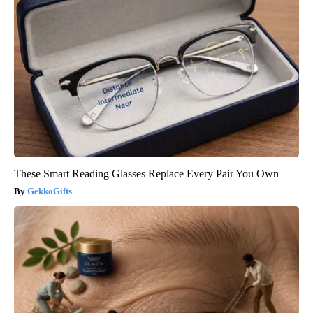
These Smart Reading Glasses Replace Every Pair You Own
GekkoGifts