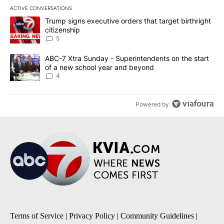
ACTIVE CONVERSATIONS
The following is a list of the most commented articles in the last 7
A trending article titled "Trump signs executive orders that targe
Trump signs executive orders that target birthright
citizenship
5
A trending article titled "ABC-7 Xtra Sunday - Superintendents o
ABC-7 Xtra Sunday - Superintendents on the start
of a new school year and beyond
4
Powered by
Terms of Service
|
Privacy Policy
|
Community Guidelines
|