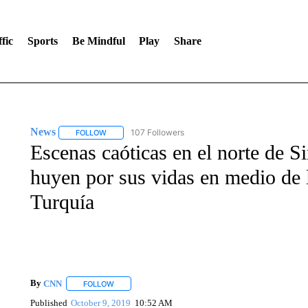
fic
Sports
Be Mindful
Play
Share
News
107 Followers
FOLLOW
FOLLOW "NEWS" TO RECEIVE NOTIFICATIONS ABOUT 
Escenas caóticas en el norte de Si
huyen por sus vidas en medio de l
Turquía
By
CNN
FOLLOW
FOLLOW "" TO RECEIVE NOTIFICATIONS ABOUT NEW 
Published
October 9, 2019
10:52 AM