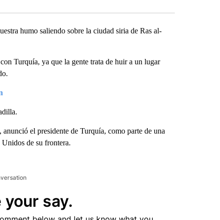
uestra humo saliendo sobre la ciudad siria de Ras al-
 con Turquía, ya que la gente trata de huir a un lugar
do.
n
dilla.
a, anunció el presidente de Turquía, como parte de una
s Unidos de su frontera.
nversation
 your say.
comment below and let us know what you