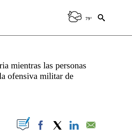
79°
NEW PAGES ON "NEWS".
ria mientras las personas
a ofensiva militar de
PAGES ON "".
Facebook
X
LinkedIn
Email