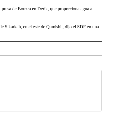
la presa de Bouzra en Derik, que proporciona agua a
de Sikarkah, en el este de Qamishli, dijo el SDF en una
 NOTIFICATIONS ABOUT NEW PAGES ON "NEWS".