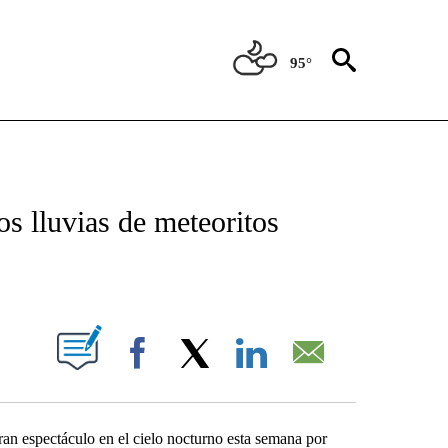
95°
NEW PAGES ON "NEWS".
s lluvias de meteoritos
PAGES ON "".
Facebook
X
LinkedIn
Email
ran espectáculo en el cielo nocturno esta semana por