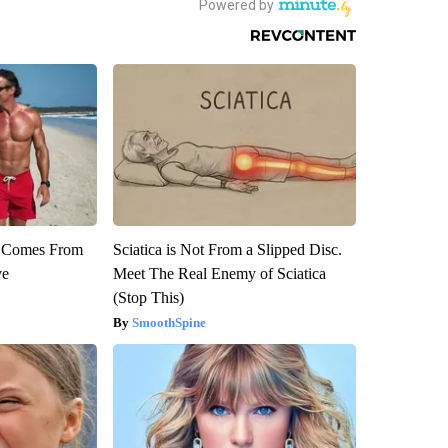
th Comes From
Sciatica is Not From a Slipped Disc.
ve
Meet The Real Enemy of Sciatica
(Stop This)
SmoothSpine