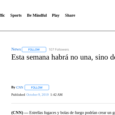
fic
Sports
Be Mindful
Play
Share
News
107 Followers
FOLLOW
FOLLOW "NEWS" TO RECEIVE NOTIFICATIONS ABOUT 
Esta semana habrá no una, sino do
By
CNN
FOLLOW
FOLLOW "" TO RECEIVE NOTIFICATIONS ABOUT NEW 
Published
October 9, 2019
1:42 AM
(CNN) —
Estrellas fugaces y bolas de fuego podrían crear un g