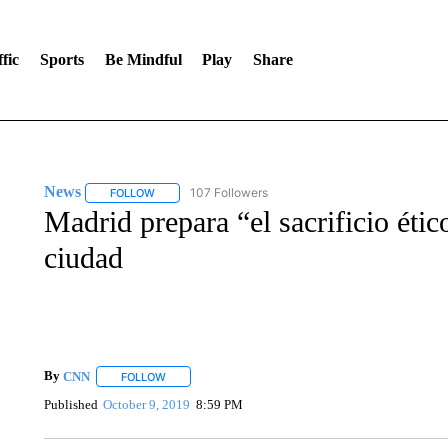
fic
Sports
Be Mindful
Play
Share
News
107 Followers
FOLLOW
FOLLOW "NEWS" TO RECEIVE NOTIFICATIONS ABOUT 
Madrid prepara “el sacrificio étic
ciudad
By
CNN
FOLLOW
FOLLOW "" TO RECEIVE NOTIFICATIONS ABOUT NEW 
Published
October 9, 2019
8:59 PM