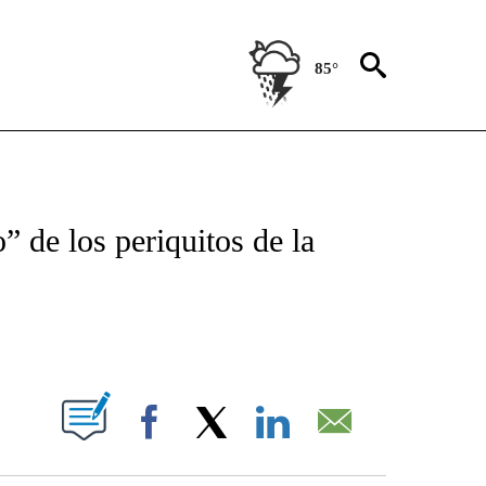
85°
NEW PAGES ON "NEWS".
o” de los periquitos de la
PAGES ON "".
Facebook
X
LinkedIn
Email