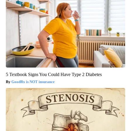
5 Textbook Signs You Could Have Type 2 Diabetes
GoodRx is NOT insurance