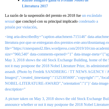
Kazuo Ishiguro gana el Premio Nobel de
Literatura 2017
La razón de la suspensión del premio en 2018 fue
un escándalo
sexual
que concluyó con su principal implicado
condenado a
prisión por violación
.
<img aria-describedby="caption-attachment-715146" data-attachme
literatura-por-que-se-entregaran-dos-premios-este-ano/douniamag-sw
file="https://cnnespanol2.files.wordpress.com/2019/10/cnn-academ
size="960,540" data-comments-opened="1" data-image-meta='{"aper
May 3, 2018 shows the old Stock Exchange Building, home of the
not it may postpone the 2018 Nobel Literature Prize, its administrativ
assault. (Photo by Fredrik SANDBERG / TT NEWS AGENCY / 
Images)","created_timestamp":"1525305600","copyright":"","fo
NOBEL-LITERATURE-AWARD","orientation":"1"}' data-i
description="
A picture taken on May 3, 2018 shows the old Stock Exchange Bu
announce whether or not it may postpone the 2018 Nobel Literature Priz