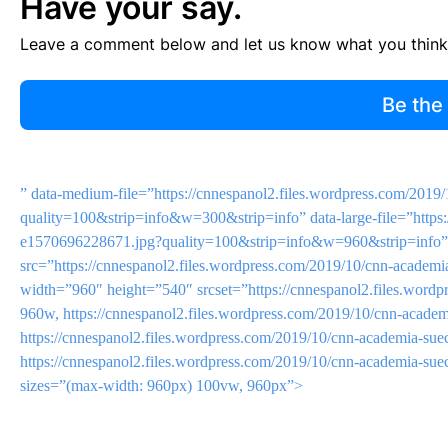
Have your say.
Leave a comment below and let us know what you think
Be the
” data-medium-file=”https://cnnespanol2.files.wordpress.com/201
quality=100&strip=info&w=300&strip=info” data-large-file=”https
e1570696228671.jpg?quality=100&strip=info&w=960&strip=info” 
src=”https://cnnespanol2.files.wordpress.com/2019/10/cnn-acad
width=”960″ height=”540″ srcset=”https://cnnespanol2.files.wor
960w, https://cnnespanol2.files.wordpress.com/2019/10/cnn-ac
https://cnnespanol2.files.wordpress.com/2019/10/cnn-academia
https://cnnespanol2.files.wordpress.com/2019/10/cnn-academia
sizes=”(max-width: 960px) 100vw, 960px”>