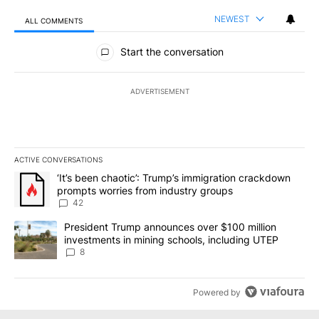
NEWEST
ALL COMMENTS
All Comments
Start the conversation
ADVERTISEMENT
ACTIVE CONVERSATIONS
The following is a list of the most commented articles in the last 7
A trending article titled "‘It’s been chaotic’: Trump’s immigrati
‘It’s been chaotic’: Trump’s immigration crackdown
prompts worries from industry groups
42
A trending article titled "President Trump announces over $100 m
President Trump announces over $100 million
investments in mining schools, including UTEP
8
Powered by