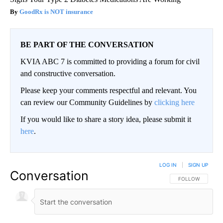
GoodRx is NOT insurance
BE PART OF THE CONVERSATION
KVIA ABC 7 is committed to providing a forum for civil
and constructive conversation.
Please keep your comments respectful and relevant. You
can review our Community Guidelines by
clicking here
If you would like to share a story idea, please submit it
here
.
LOG IN
|
SIGN UP
Conversation
FOLLOW THIS CO
FOLLOW