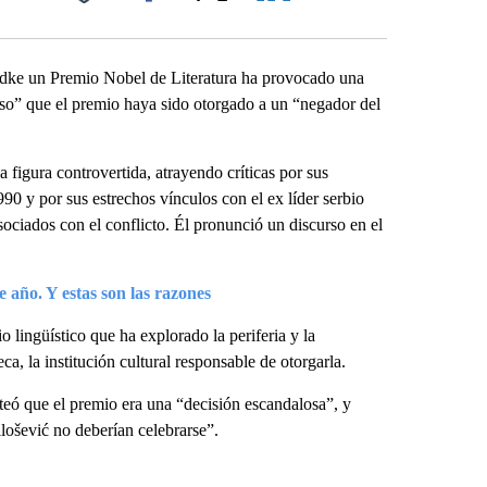
Facebook
X
LinkedIn
Email
andke un Premio Nobel de Literatura ha provocado una
zoso” que el premio haya sido otorgado a un “negador del
figura controvertida, atrayendo críticas por sus
90 y por sus estrechos vínculos con el ex líder serbio
ciados con el conflicto. Él pronunció un discurso en el
e año. Y estas son las razones
lingüístico que ha explorado la periferia y la
, la institución cultural responsable de otorgarla.
eó que el premio era una “decisión escandalosa”, y
lošević no deberían celebrarse”.