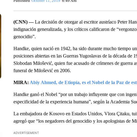
Published
October 11, 2019
6:49 AM
(CNN) —
La decisión de otorgar al escritor austríaco Peter H
indignación generalizada, y los críticos calificaron de “vergon
genocidio”.
Handke, quien nació en 1942, ha sido durante mucho tiempo una 
posiciones abiertas en las Guerras Yugoslavas de la década de 19
Slobodan Milošević, quien fue acusado de crímenes de guerra aso
funeral de Milošević en 2006.
MIRA:
Abiy Ahmed, de Etiopía, es el Nobel de la Paz de est
Handke ganó el Nobel “por un trabajo influyente que con ingenio 
especificidad de la experiencia humana”, según la Academia Sueca
La embajadora de Kosovo en Estados Unidos, Vlora Çitaku, tuit
agregó que “los negadores del genocidio y los apologistas de Mi
ADVERTISEMENT