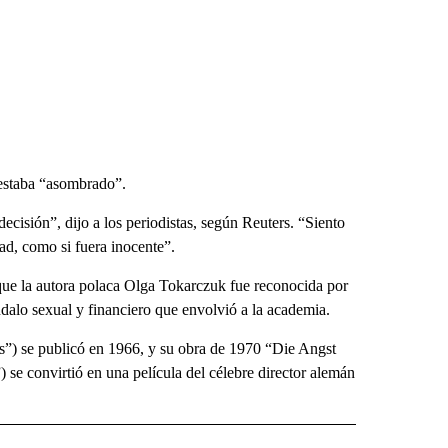
 estaba “asombrado”.
ecisión”, dijo a los periodistas, según Reuters. “Siento
dad, como si fuera inocente”.
o que la autora polaca Olga Tokarczuk fue reconocida por
dalo sexual y financiero que envolvió a la academia.
”) se publicó en 1966, y su obra de 1970 “Die Angst
 se convirtió en una película del célebre director alemán
 NOTIFICATIONS ABOUT NEW PAGES ON "NEWS".