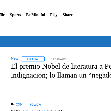
fic
Sports
Be Mindful
Play
Share
News
107 Followers
FOLLOW
FOLLOW "NEWS" TO RECEIVE NOTIFICATIONS ABOUT 
El premio Nobel de literatura a P
indignación; lo llaman un “negad
By
CNN
FOLLOW
FOLLOW "" TO RECEIVE NOTIFICATIONS ABOUT NEW 