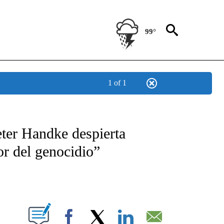
99°
1 of 1
NEW PAGES ON "NEWS".
eter Handke despierta
or del genocidio”
PAGES ON "".