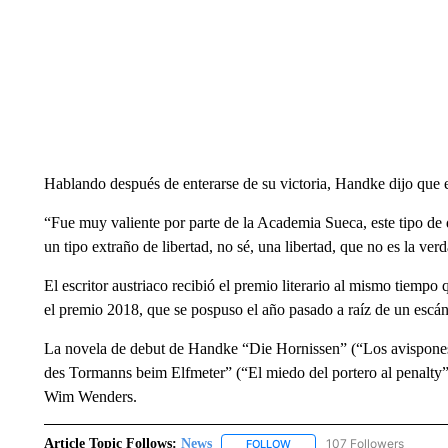
Hablando después de enterarse de su victoria, Handke dijo que
“Fue muy valiente por parte de la Academia Sueca, este tipo de d
un tipo extraño de libertad, no sé, una libertad, que no es la ver
El escritor austriaco recibió el premio literario al mismo tiemp
el premio 2018, que se pospuso el año pasado a raíz de un escán
La novela de debut de Handke “Die Hornissen” (“Los avispones
des Tormanns beim Elfmeter” (“El miedo del portero al penalty”)
Wim Wenders.
Article Topic Follows:
News
107 Followers
FOLLOW
FOLLOW "NEWS" TO RECEIVE