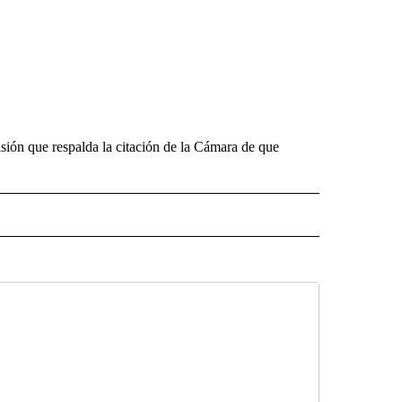
cisión que respalda la citación de la Cámara de que
 NOTIFICATIONS ABOUT NEW PAGES ON "NEWS".