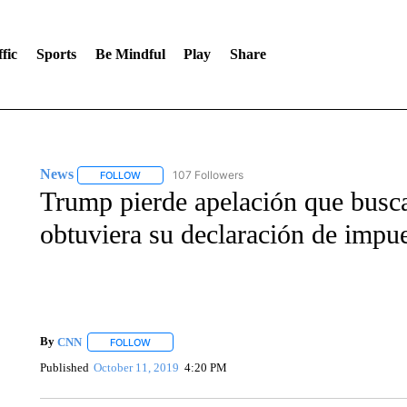
fic
Sports
Be Mindful
Play
Share
News
107 Followers
FOLLOW
FOLLOW "NEWS" TO RECEIVE NOTIFICATIONS ABOUT 
Trump pierde apelación que busca
obtuviera su declaración de impue
By
CNN
FOLLOW
FOLLOW "" TO RECEIVE NOTIFICATIONS ABOUT NEW 
Published
October 11, 2019
4:20 PM