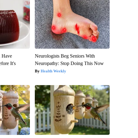
u Have
Neurologists Beg Seniors With
fore It's
Neuropathy: Stop Doing This Now
Health Weekly