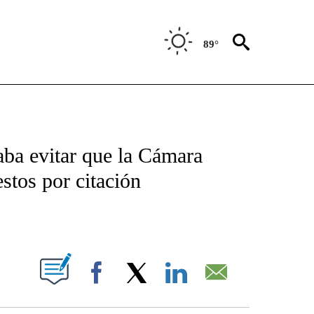
89°
NEW PAGES ON "NEWS".
ba evitar que la Cámara
stos por citación
PAGES ON "".
Facebook
X
LinkedIn
Email