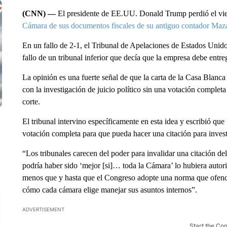
(CNN) —
El presidente de EE.UU. Donald Trump perdió el vier
Cámara de sus documentos fiscales de su antiguo contador Ma
En un fallo de 2-1, el Tribunal de Apelaciones de Estados Unido
fallo de un tribunal inferior que decía que la empresa debe entr
La opinión es una fuerte señal de que la carta de la Casa Blanc
con la investigación de juicio político sin una votación comple
corte.
El tribunal intervino específicamente en esta idea y escribió que
votación completa para que pueda hacer una citación para investi
“Los tribunales carecen del poder para invalidar una citación 
podría haber sido ‘mejor [si]… toda la Cámara’ lo hubiera autori
menos que y hasta que el Congreso adopte una norma que ofende 
cómo cada cámara elige manejar sus asuntos internos”.
ADVERTISEMENT
Start the Co