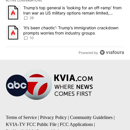
ACTIVE CONVERSATIONS
The following is a list of the most commented articles in the last 7
A trending article titled "Trump’s top general is ‘looking for an o
Trump’s top general is ‘looking for an off-ramp’ from
Iran war as US military options remain limited,
sources say
26
A trending article titled "‘It’s been chaotic’: Trump’s immigrati
‘It’s been chaotic’: Trump’s immigration crackdown
prompts worries from industry groups
10
Powered by
Terms of Service
|
Privacy Policy
|
Community Guidelines
|
KVIA-TV FCC Public File
|
FCC Applications
|