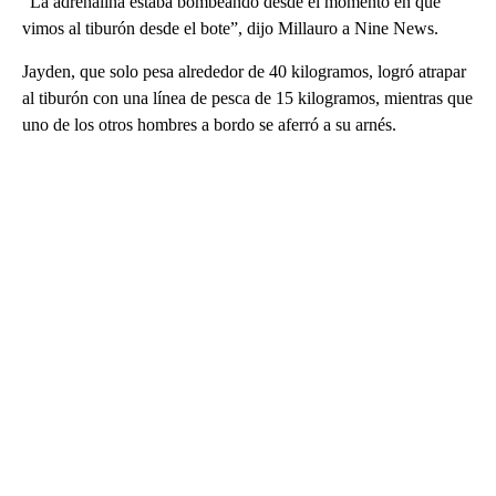
“La adrenalina estaba bombeando desde el momento en que
vimos al tiburón desde el bote”, dijo Millauro a Nine News.
Jayden, que solo pesa alrededor de 40 kilogramos, logró atrapar
al tiburón con una línea de pesca de 15 kilogramos, mientras que
uno de los otros hombres a bordo se aferró a su arnés.
A
D
V
E
R
TI
S
E
M
E
N
T