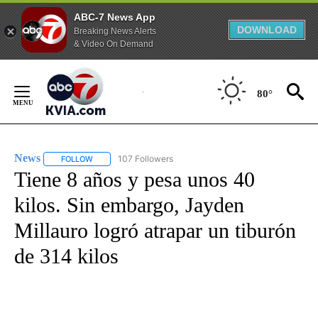
ABC-7 News App
DOWNLOAD
Breaking News Alerts
& Video On Demand
Skip
to
80°
Content
News
107 Followers
FOLLOW
FOLLOW "NEWS" TO RECEIVE NOTIFICATIONS ABOUT NEW 
Tiene 8 años y pesa unos 40
kilos. Sin embargo, Jayden
Millauro logró atrapar un tiburón
de 314 kilos