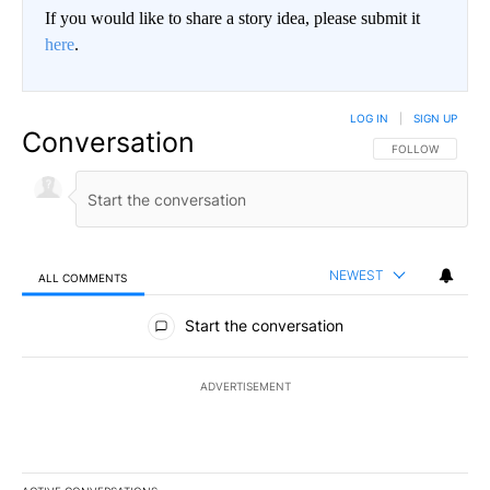
If you would like to share a story idea, please submit it
here
.
LOG IN
|
SIGN UP
Conversation
FOLLOW THIS CO
FOLLOW
NEWEST
ALL COMMENTS
All Comments
Start the conversation
ADVERTISEMENT