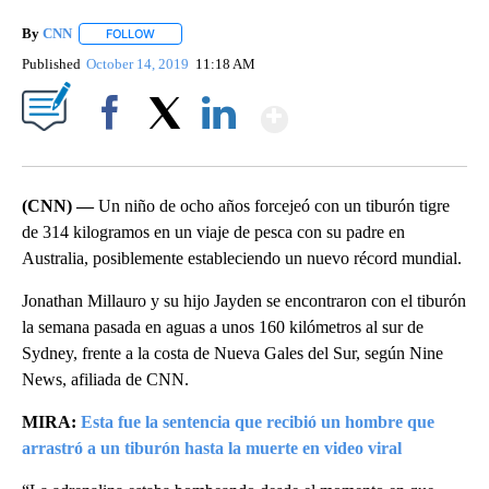
By
CNN
FOLLOW
FOLLOW "" TO RECEIVE NOTIFICATIONS ABOUT NEW PAGE
Published
October 14, 2019
11:18 AM
Show More
Facebook
X
LinkedIn
(CNN) —
Un niño de ocho años forcejeó con un tiburón tigre
de 314 kilogramos en un viaje de pesca con su padre en
Australia, posiblemente estableciendo un nuevo récord mundial.
Jonathan Millauro y su hijo Jayden se encontraron con el tiburón
la semana pasada en aguas a unos 160 kilómetros al sur de
Sydney, frente a la costa de Nueva Gales del Sur, según Nine
News, afiliada de CNN.
MIRA:
Esta fue la sentencia que recibió un hombre que
arrastró a un tiburón hasta la muerte en video viral