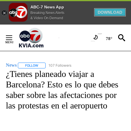
ABC-7 News App
DOWNLOAD
Breaking News Alerts
& Video On Demand
Skip
to
78°
Content
News
107 Followers
FOLLOW
FOLLOW "NEWS" TO RECEIVE NOTIFICATIONS ABOUT NEW 
¿Tienes planeado viajar a
Barcelona? Esto es lo que debes
saber sobre las afectaciones por
las protestas en el aeropuerto