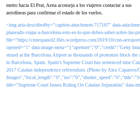
metro hacia El Prat, Aena aconseja a los viajeros contactar a sus
aerolíneas para confirmar el estado de los vuelos.
<img aria-describedby="caption-attachment-717187" data-attachme
planeado-viajar-a-barcelona-esto-es-lo-que-debes-saber-sobre-las-pro
file="https://cnnespanol2.files.wordpress.com/2019/10/cnn-aeropo
opened="1" data-image-meta="{"aperture":"0","credit":"Getty
strand at the Barcelona Airport as thousands of protestors block the
in Barcelona, Spain. Spain's Supreme Court has sentenced nine Catala
2017 Catalan independence referendum. (Photo by Alex Caparros/
Images","focal_length":"0","iso":"0","shutter_speed":"0","title":"
title="Supreme Court Issues Ruling On Catalan Separatists" data-i