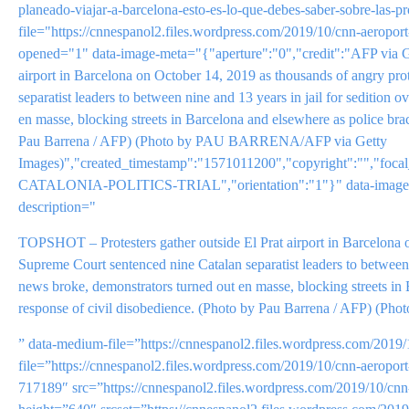
planeado-viajar-a-barcelona-esto-es-lo-que-debes-saber-sobre-las-prot
file="https://cnnespanol2.files.wordpress.com/2019/10/cnn-aeropo
opened="1" data-image-meta="{"aperture":"0","credit":"AFP via G
airport in Barcelona on October 14, 2019 as thousands of angry prot
separatist leaders to between nine and 13 years in jail for sedition
en masse, blocking streets in Barcelona and elsewhere as police bra
Pau Barrena / AFP) (Photo by PAU BARRENA/AFP via Getty
Images)","created_timestamp":"1571011200","copyright":"","foca
CATALONIA-POLITICS-TRIAL","orientation":"1"}" data-ima
description="
TOPSHOT – Protesters gather outside El Prat airport in Barcelona on
Supreme Court sentenced nine Catalan separatist leaders to between n
news broke, demonstrators turned out en masse, blocking streets in 
response of civil disobedience. (Photo by Pau Barrena / AFP) 
” data-medium-file=”https://cnnespanol2.files.wordpress.com/2019
file=”https://cnnespanol2.files.wordpress.com/2019/10/cnn-aeropo
717189″ src=”https://cnnespanol2.files.wordpress.com/2019/10/c