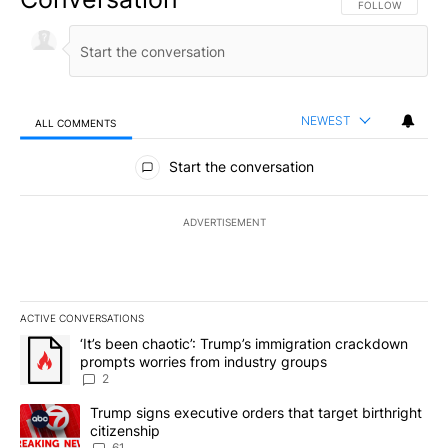
FOLLOW THIS CO
FOLLOW
NEWEST
ALL COMMENTS
All Comments
Start the conversation
ADVERTISEMENT
ACTIVE CONVERSATIONS
The following is a list of the most commented articles in the last 7
A trending article titled "‘It’s been chaotic’: Trump’s immigrati
‘It’s been chaotic’: Trump’s immigration crackdown
prompts worries from industry groups
2
A trending article titled "Trump signs executive orders that targe
Trump signs executive orders that target birthright
citizenship
61