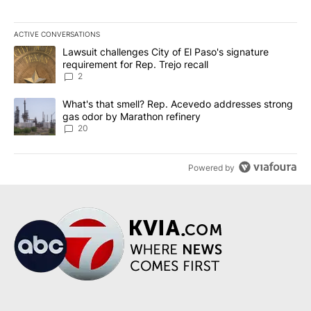
ACTIVE CONVERSATIONS
The following is a list of the most commented articles in the last 7
A trending article titled "Lawsuit challenges City of El Paso's sig
Lawsuit challenges City of El Paso's signature
requirement for Rep. Trejo recall
2
A trending article titled "What's that smell? Rep. Acevedo addre
What's that smell? Rep. Acevedo addresses strong
gas odor by Marathon refinery
20
Powered by