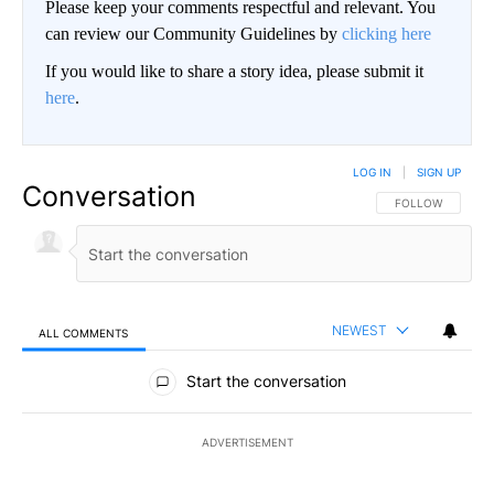
Please keep your comments respectful and relevant. You
can review our Community Guidelines by
clicking here
If you would like to share a story idea, please submit it
here
.
LOG IN
|
SIGN UP
Conversation
FOLLOW THIS CO
FOLLOW
NEWEST
ALL COMMENTS
All Comments
Start the conversation
ADVERTISEMENT