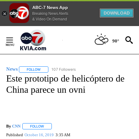
ABC-7 News App
DOWNLOAD
Breaking News Alerts
& Video On Demand
Skip
to
90°
Content
News
107 Followers
FOLLOW
FOLLOW "NEWS" TO RECEIVE NOTIFICATIONS ABOUT NEW 
Este prototipo de helicóptero de
China parece un ovni
By
CNN
FOLLOW
FOLLOW "" TO RECEIVE NOTIFICATIONS ABOUT NEW PAGE
Published
October 16, 2019
3:35 AM