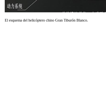
El esquema del helicóptero chino Gran Tiburón Blanco.
A
D
V
E
R
TI
S
E
M
E
N
T