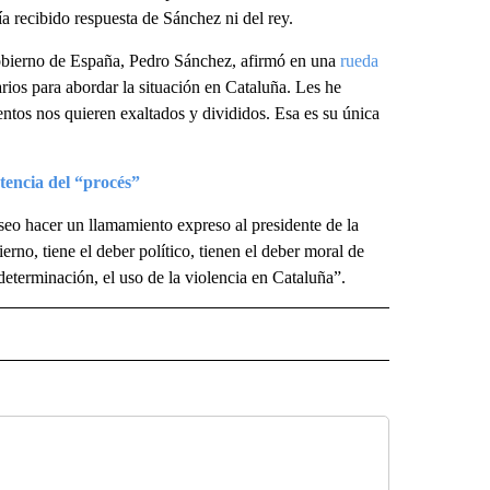
ía recibido respuesta de Sánchez ni del rey.
Gobierno de España, Pedro Sánchez, afirmó en una
rueda
rios para abordar la situación en Cataluña. Les he
entos nos quieren exaltados y divididos. Esa es su única
ntencia del “procés”
eo hacer un llamamiento expreso al presidente de la
rno, tiene el deber político, tienen el deber moral de
eterminación, el uso de la violencia en Cataluña”.
 NOTIFICATIONS ABOUT NEW PAGES ON "NEWS".