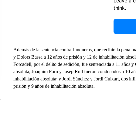
Leave a 
think.
Además de la sentencia contra Junqueras, que recibió la pena más
y Dolors Bassa a 12 años de prisión y 12 de inhabilitación abso
Forcadell, por el delito de sedición, fue sentenciada a 11 años y
absoluta; Joaquim Forn y Josep Rull fueron condenados a 10 añ
inhabilitación absoluta; y Jordi Sánchez y Jordi Cuixart, dos infl
prisión y 9 años de inhabilitación absoluta.