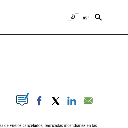
85°
NEW PAGES ON "NEWS".
PAGES ON "".
Facebook
X
LinkedIn
Email
s de vuelos cancelados, barricadas incendiarias en las