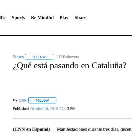
fic
Sports
Be Mindful
Play
Share
News
107 Followers
FOLLOW
FOLLOW "NEWS" TO RECEIVE NOTIFICATIONS ABOUT 
¿Qué está pasando en Cataluña?
By
CNN
FOLLOW
FOLLOW "" TO RECEIVE NOTIFICATIONS ABOUT NEW 
Published
October 16, 2019
11:13 PM
(CNN en Español) —
Manifestaciones durante tres días, decena