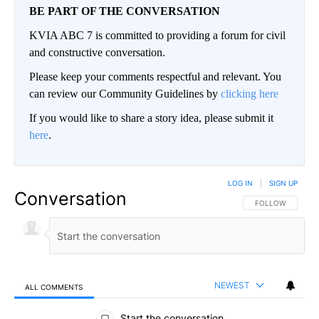
BE PART OF THE CONVERSATION
KVIA ABC 7 is committed to providing a forum for civil
and constructive conversation.
Please keep your comments respectful and relevant. You
can review our Community Guidelines by
clicking here
If you would like to share a story idea, please submit it
here
.
LOG IN
|
SIGN UP
Conversation
FOLLOW THIS CO
FOLLOW
NEWEST
ALL COMMENTS
All Comments
Start the conversation