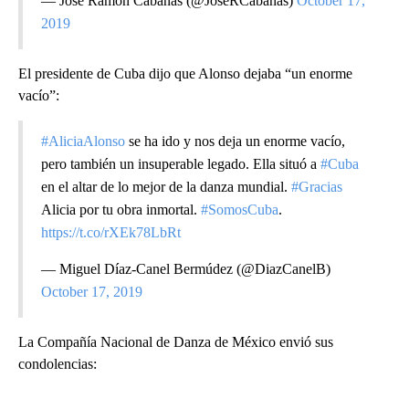
— José Ramón Cabañas (@JoseRCabanas)
October 17,
2019
El presidente de Cuba dijo que Alonso dejaba “un enorme
vacío”:
#AliciaAlonso
se ha ido y nos deja un enorme vacío,
pero también un insuperable legado. Ella situó a
#Cuba
en el altar de lo mejor de la danza mundial.
#Gracias
Alicia por tu obra inmortal.
#SomosCuba
.
https://t.co/rXEk78LbRt
— Miguel Díaz-Canel Bermúdez (@DiazCanelB)
October 17, 2019
La Compañía Nacional de Danza de México envió sus
condolencias: