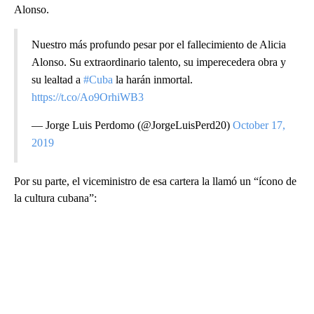
Alonso.
Nuestro más profundo pesar por el fallecimiento de Alicia
Alonso. Su extraordinario talento, su imperecedera obra y
su lealtad a
#Cuba
la harán inmortal.
https://t.co/Ao9OrhiWB3
— Jorge Luis Perdomo (@JorgeLuisPerd20)
October 17,
2019
Por su parte, el viceministro de esa cartera la llamó un “ícono de
la cultura cubana”:
A
D
V
E
R
TI
S
E
M
E