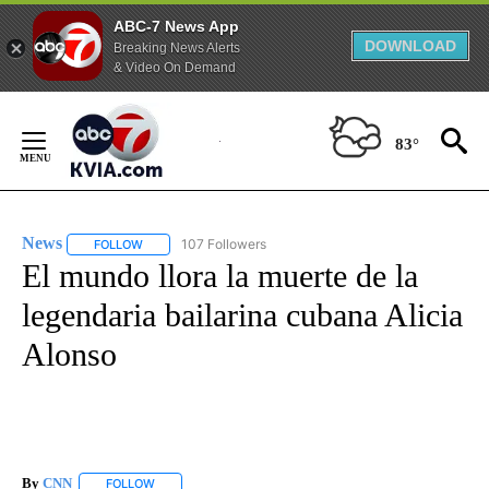
ABC-7 News App
DOWNLOAD
Breaking News Alerts
& Video On Demand
Skip
to
83°
Content
News
107 Followers
FOLLOW
FOLLOW "NEWS" TO RECEIVE NOTIFICATIONS ABOUT NEW 
El mundo llora la muerte de la
legendaria bailarina cubana Alicia
Alonso
By
CNN
FOLLOW
FOLLOW "" TO RECEIVE NOTIFICATIONS ABOUT NEW PAGE