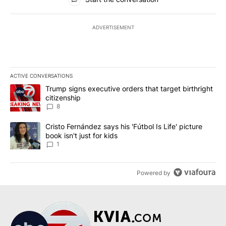
ADVERTISEMENT
ACTIVE CONVERSATIONS
The following is a list of the most commented articles in the last 7
A trending article titled "Trump signs executive orders that targe
Trump signs executive orders that target birthright
citizenship
8
A trending article titled "Cristo Fernández says his 'Fútbol Is Life'
Cristo Fernández says his 'Fútbol Is Life' picture
book isn't just for kids
1
Powered by