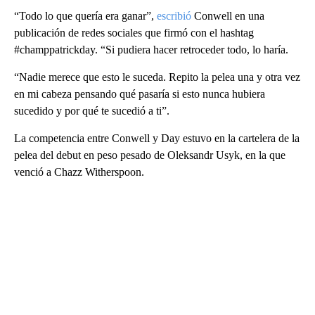
“Todo lo que quería era ganar”,
escribió
Conwell en una
publicación de redes sociales que firmó con el hashtag
#champpatrickday. “Si pudiera hacer retroceder todo, lo haría.
“Nadie merece que esto le suceda. Repito la pelea una y otra vez
en mi cabeza pensando qué pasaría si esto nunca hubiera
sucedido y por qué te sucedió a ti”.
La competencia entre Conwell y Day estuvo en la cartelera de la
pelea del debut en peso pesado de Oleksandr Usyk, en la que
venció a Chazz Witherspoon.
A
D
V
E
R
TI
S
E
M
E
N
T