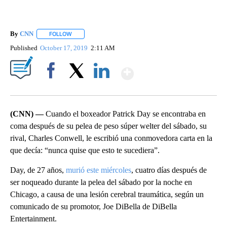
By
CNN
FOLLOW
FOLLOW "" TO RECEIVE NOTIFICATIONS ABOUT NEW PAGE
Published
October 17, 2019
2:11 AM
Show More
Facebook
X
LinkedIn
(CNN) —
Cuando el boxeador Patrick Day se encontraba en
coma después de su pelea de peso súper welter del sábado, su
rival, Charles Conwell, le escribió una conmovedora carta en la
que decía: “nunca quise que esto te sucediera”.
Day, de 27 años,
murió este miércoles
, cuatro días después de
ser noqueado durante la pelea del sábado por la noche en
Chicago, a causa de una lesión cerebral traumática, según un
comunicado de su promotor, Joe DiBella de DiBella
Entertainment.