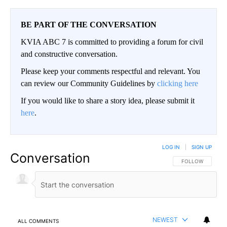
BE PART OF THE CONVERSATION
KVIA ABC 7 is committed to providing a forum for civil
and constructive conversation.
Please keep your comments respectful and relevant. You
can review our Community Guidelines by
clicking here
If you would like to share a story idea, please submit it
here
.
LOG IN
|
SIGN UP
Conversation
FOLLOW THIS CO
FOLLOW
NEWEST
ALL COMMENTS