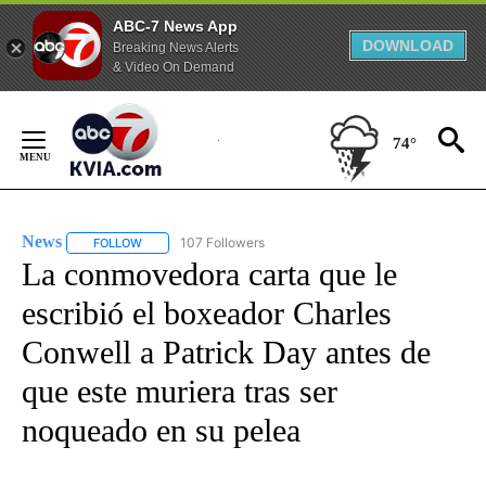
ABC-7 News App
DOWNLOAD
Breaking News Alerts
& Video On Demand
Skip
to
74°
Content
News
107 Followers
FOLLOW
FOLLOW "NEWS" TO RECEIVE NOTIFICATIONS ABOUT NEW 
La conmovedora carta que le
escribió el boxeador Charles
Conwell a Patrick Day antes de
que este muriera tras ser
noqueado en su pelea