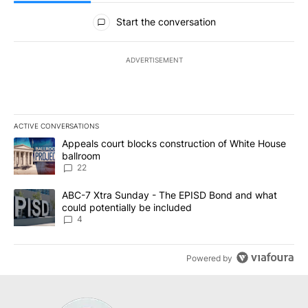
All Comments
Start the conversation
ADVERTISEMENT
ACTIVE CONVERSATIONS
The following is a list of the most commented articles in the last 7
A trending article titled "Appeals court blocks construction of W
Appeals court blocks construction of White House
ballroom
22
A trending article titled "ABC-7 Xtra Sunday - The EPISD Bond a
ABC-7 Xtra Sunday - The EPISD Bond and what
could potentially be included
4
Powered by