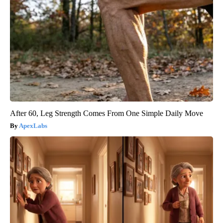
After 60, Leg Strength Comes From One Simple Daily Move
ApexLabs