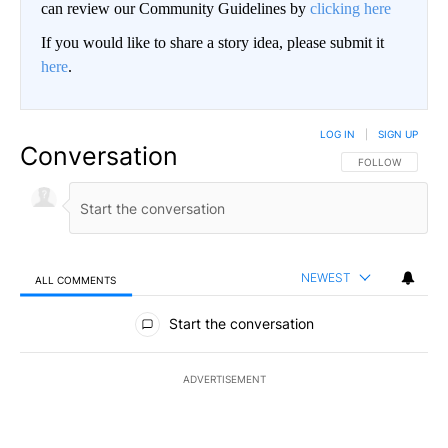
can review our Community Guidelines by
clicking here
If you would like to share a story idea, please submit it
here
.
LOG IN
|
SIGN UP
Conversation
FOLLOW THIS CO
FOLLOW
NEWEST
ALL COMMENTS
All Comments
Start the conversation
ADVERTISEMENT