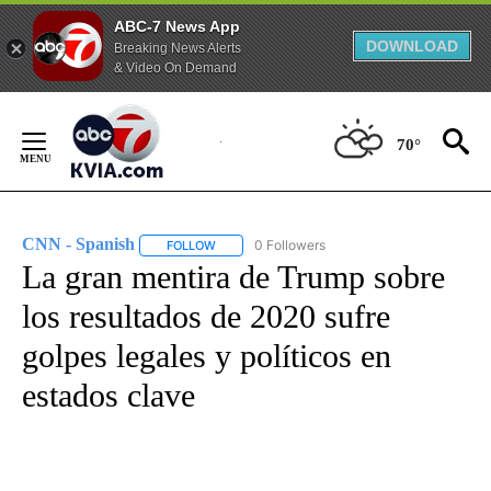
ABC-7 News App
DOWNLOAD
Breaking News Alerts
& Video On Demand
Skip
to
70°
Content
CNN - Spanish
0 Followers
FOLLOW
FOLLOW "CNN - SPANISH" TO RECEIVE NOTIFI
La gran mentira de Trump sobre
los resultados de 2020 sufre
golpes legales y políticos en
estados clave