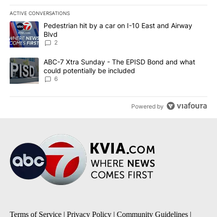
ACTIVE CONVERSATIONS
The following is a list of the most commented articles in the last 7
A trending article titled "Pedestrian hit by a car on I-10 East an
Pedestrian hit by a car on I-10 East and Airway
Blvd
2
A trending article titled "ABC-7 Xtra Sunday - The EPISD Bond a
ABC-7 Xtra Sunday - The EPISD Bond and what
could potentially be included
6
Powered by
Terms of Service
|
Privacy Policy
|
Community Guidelines
|