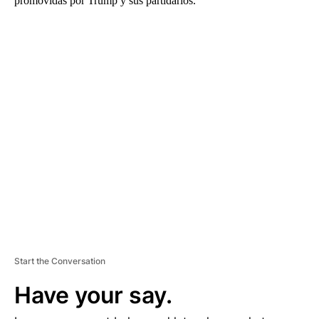
promovidas por Trump y sus partidarios.
A
D
V
E
R
TI
S
E
M
E
N
T
Start the Conversation
Have your say.