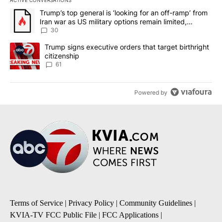
ACTIVE CONVERSATIONS
The following is a list of the most commented articles in the last 7
A trending article titled "Trump’s top general is ‘looking for an 
Trump’s top general is ‘looking for an off-ramp’ from
Iran war as US military options remain limited,
sources say
30
A trending article titled "Trump signs executive orders that targe
Trump signs executive orders that target birthright
citizenship
61
Powered by
Terms of Service
|
Privacy Policy
|
Community Guidelines
|
KVIA-TV FCC Public File
|
FCC Applications
|