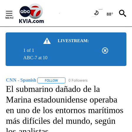
Skip
to
88°
Content
LIVESTREAM:
1 of 1
ABC-7 at 10
CNN - Spanish
0 Followers
FOLLOW
FOLLOW "CNN - SPANISH" TO RECEIVE NOTIFI
El submarino dañado de la
Marina estadounidense operaba
en uno de los entornos marítimos
más difíciles del mundo, según
los analistas