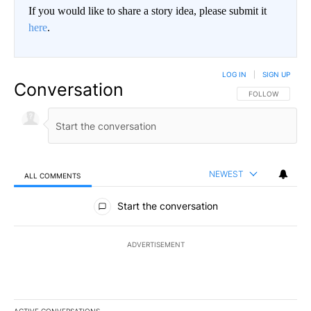
If you would like to share a story idea, please submit it
here
.
LOG IN
|
SIGN UP
Conversation
FOLLOW THIS CO
FOLLOW
NEWEST
ALL COMMENTS
All Comments
Start the conversation
ADVERTISEMENT