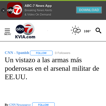
ABC-7 News App
DOWNLOAD
Breaking News Alerts
& Video On Demand
Skip
to
100°
Content
CNN - Spanish
0 Followers
FOLLOW
FOLLOW "CNN - SPANISH" TO RECEIVE NOTIFI
Un vistazo a las armas más
poderosas en el arsenal militar de
EE.UU.
By
CNN Newsource
FOLLOW
FOLLOW "" TO RECEIVE NOTIFICATIONS ABOU