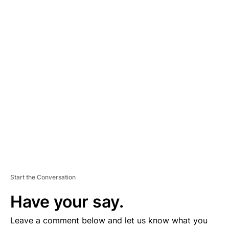
A
D
V
E
R
TI
S
E
M
E
N
T
Start the Conversation
Have your say.
Leave a comment below and let us know what you