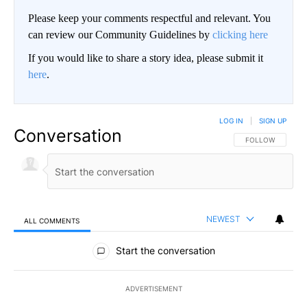
Please keep your comments respectful and relevant. You
can review our Community Guidelines by
clicking here
If you would like to share a story idea, please submit it
here
.
LOG IN
|
SIGN UP
Conversation
FOLLOW THIS CO
FOLLOW
NEWEST
ALL COMMENTS
All Comments
Start the conversation
ADVERTISEMENT