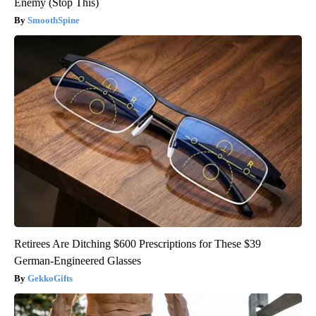
Enemy (Stop This)
SmoothSpine
Retirees Are Ditching $600 Prescriptions for These $39
German-Engineered Glasses
GekkoGifts