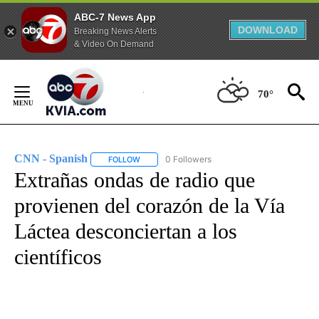
ABC-7 News App
DOWNLOAD
Breaking News Alerts
& Video On Demand
Skip
to
70°
Content
CNN - Spanish
0 Followers
FOLLOW
FOLLOW "CNN - SPANISH" TO RECEIVE NOTIFI
Extrañas ondas de radio que
provienen del corazón de la Vía
Láctea desconciertan a los
científicos