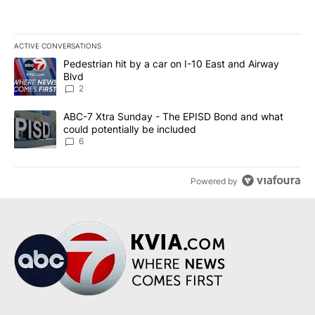
ACTIVE CONVERSATIONS
The following is a list of the most commented articles in the last 7
A trending article titled "Pedestrian hit by a car on I-10 East an
Pedestrian hit by a car on I-10 East and Airway
Blvd
2
A trending article titled "ABC-7 Xtra Sunday - The EPISD Bond a
ABC-7 Xtra Sunday - The EPISD Bond and what
could potentially be included
6
Powered by