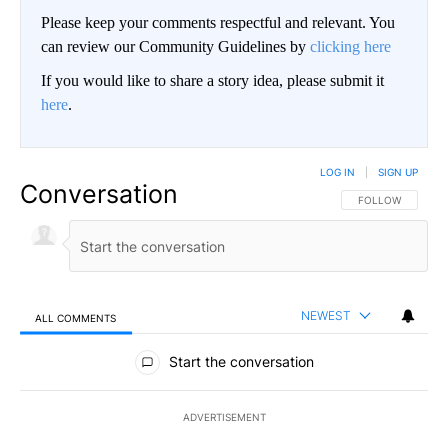
Please keep your comments respectful and relevant. You
can review our Community Guidelines by
clicking here
If you would like to share a story idea, please submit it
here
.
LOG IN
|
SIGN UP
Conversation
FOLLOW THIS CO
FOLLOW
NEWEST
ALL COMMENTS
All Comments
Start the conversation
ADVERTISEMENT