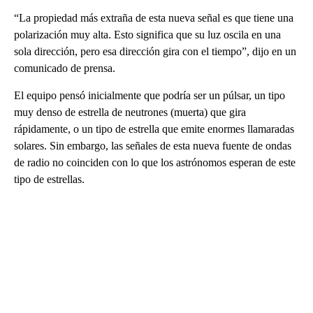
“La propiedad más extraña de esta nueva señal es que tiene una
polarización muy alta. Esto significa que su luz oscila en una
sola dirección, pero esa dirección gira con el tiempo”, dijo en un
comunicado de prensa.
El equipo pensó inicialmente que podría ser un púlsar, un tipo
muy denso de estrella de neutrones (muerta) que gira
rápidamente, o un tipo de estrella que emite enormes llamaradas
solares. Sin embargo, las señales de esta nueva fuente de ondas
de radio no coinciden con lo que los astrónomos esperan de este
tipo de estrellas.
A
D
V
E
R
TI
S
E
M
E
N
T