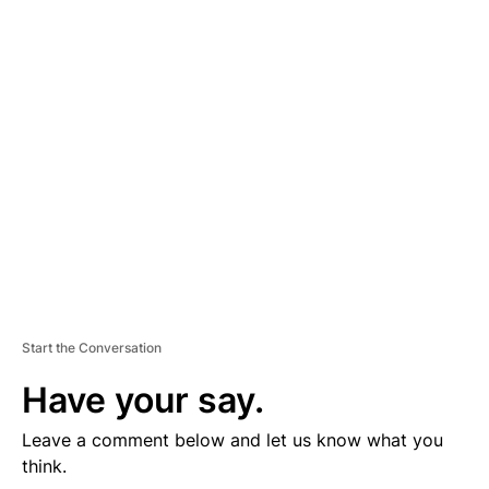
D
V
E
R
TI
S
E
M
E
N
T
Start the Conversation
Have your say.
Leave a comment below and let us know what you
think.