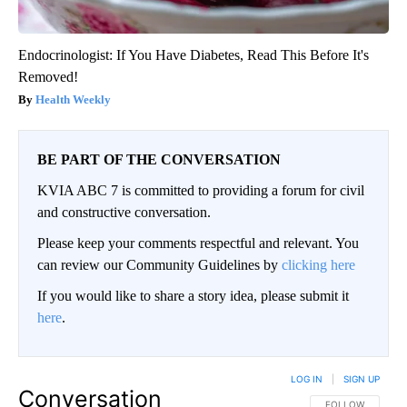
Endocrinologist: If You Have Diabetes, Read This Before It's
Removed!
Health Weekly
BE PART OF THE CONVERSATION
KVIA ABC 7 is committed to providing a forum for civil
and constructive conversation.
Please keep your comments respectful and relevant. You
can review our Community Guidelines by
clicking here
If you would like to share a story idea, please submit it
here
.
LOG IN
|
SIGN UP
Conversation
FOLLOW THIS CO
FOLLOW