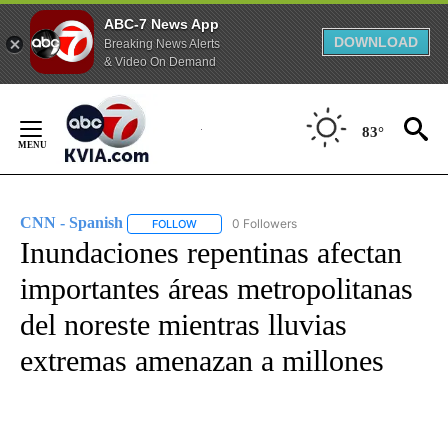
ABC-7 News App
DOWNLOAD
Breaking News Alerts
& Video On Demand
Skip
to
83°
Content
CNN - Spanish
0 Followers
FOLLOW
FOLLOW "CNN - SPANISH" TO RECEIVE NOTIFI
Inundaciones repentinas afectan
importantes áreas metropolitanas
del noreste mientras lluvias
extremas amenazan a millones