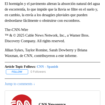
El hormigón y el pavimento alteran la absorción natural del agua
de escorrentía, lo que impide que la lluvia se filtre en el suelo y,
en cambio, la envía a los desagües pluviales que pueden
desbordarse fácilmente o obstruirse con escombros.
The-CNN-Wire
™ & © 2025 Cable News Network, Inc., a Warner Bros.
Discovery Company. All rights reserved.
Jillian Sykes, Taylor Romine, Sarah Dewberry y Briana
Waxman, de CNN, contribuyeron a este informe.
Article Topic Follows:
CNN - Spanish
0 Followers
FOLLOW
FOLLOW "CNN - SPANISH" TO RECEIVE NOTIFICATIONS ABOUT NE
Jump to comments ↓
CNN Newsource