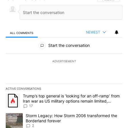
NEWEST
ALL COMMENTS
All Comments
Start the conversation
ADVERTISEMENT
ACTIVE CONVERSATIONS
The following is a list of the most commented articles in the last 7
A trending article titled "Trump’s top general is ‘looking for an o
Trump’s top general is ‘looking for an off-ramp’ from
Iran war as US military options remain limited,
sources say
17
A trending article titled "Storm Legacy: How Storm 2006 transfo
Storm Legacy: How Storm 2006 transformed the
Borderland forever
2