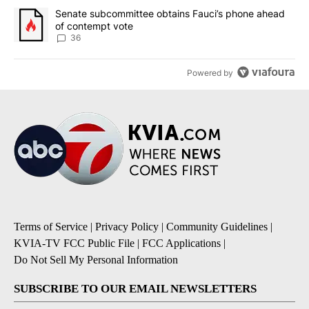
A trending article titled "Senate subcommittee obtains Fauci’s 
Senate subcommittee obtains Fauci’s phone ahead
of contempt vote
36
Powered by
Terms of Service
|
Privacy Policy
|
Community Guidelines
|
KVIA-TV FCC Public File
|
FCC Applications
|
Do Not Sell My Personal Information
SUBSCRIBE TO OUR EMAIL NEWSLETTERS