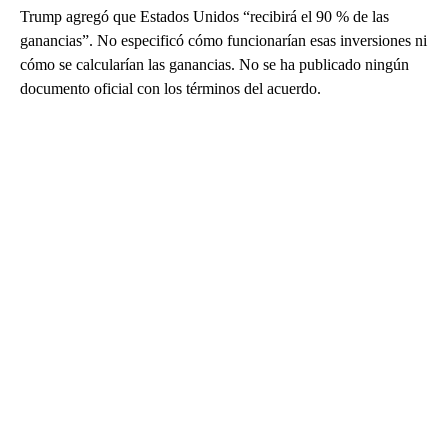
Trump agregó que Estados Unidos “recibirá el 90 % de las
ganancias”. No especificó cómo funcionarían esas inversiones ni
cómo se calcularían las ganancias. No se ha publicado ningún
documento oficial con los términos del acuerdo.
A
D
V
E
R
TI
S
E
M
E
N
T