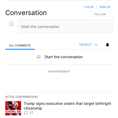
LOG IN
|
SIGN UP
Conversation
FOLLOW THIS CO
FOLLOW
NEWEST
ALL COMMENTS
All Comments
Start the conversation
ADVERTISEMENT
ACTIVE CONVERSATIONS
The following is a list of the most commented articles in the last 7
A trending article titled "Trump signs executive orders that targe
Trump signs executive orders that target birthright
citizenship
27