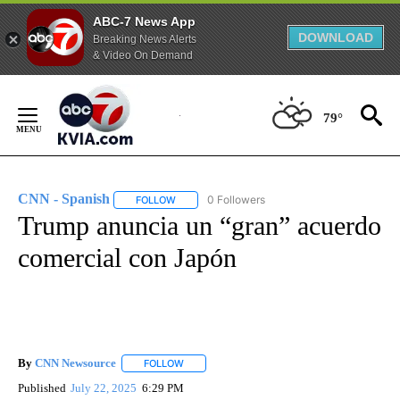
ABC-7 News App
DOWNLOAD
Breaking News Alerts
& Video On Demand
Skip
to
79°
Content
CNN - Spanish
0 Followers
FOLLOW
FOLLOW "CNN - SPANISH" TO RECEIVE NOTIFI
Trump anuncia un “gran” acuerdo
comercial con Japón
By
CNN Newsource
FOLLOW
FOLLOW "" TO RECEIVE NOTIFICATIONS ABOU
Published
July 22, 2025
6:29 PM