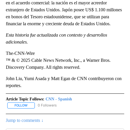
en el acuerdo comercial: la nación es el mayor acreedor
extranjero de Estados Unidos. Japón posee US$ 1.100 millones
en bonos del Tesoro estadounidense, que se utilizan para
financiar la enorme y creciente deuda de Estados Unidos.
Esta historia fue actualizada con contexto y desarrollos
adicionales.
The-CNN-Wire
™ & © 2025 Cable News Network, Inc., a Warner Bros.
Discovery Company. All rights reserved.
John Liu, Yumi Asada y Matt Egan de CNN contribuyeron con
reportes.
Article Topic Follows:
CNN - Spanish
0 Followers
FOLLOW
FOLLOW "CNN - SPANISH" TO RECEIVE NOTIFICATIONS ABOUT NE
Jump to comments ↓