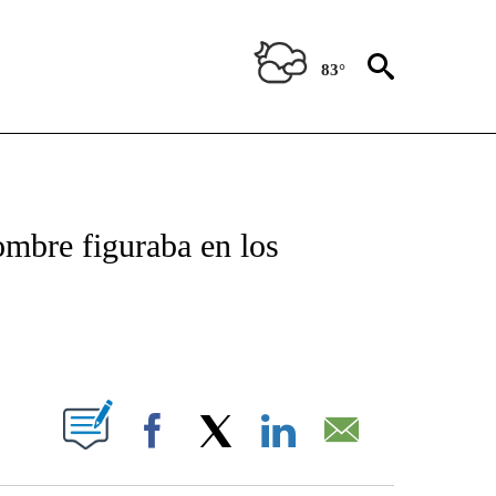
83°
TIFICATIONS ABOUT NEW PAGES ON "CNN - SPANISH".
mbre figuraba en los
ABOUT NEW PAGES ON "".
Facebook
X
LinkedIn
Email