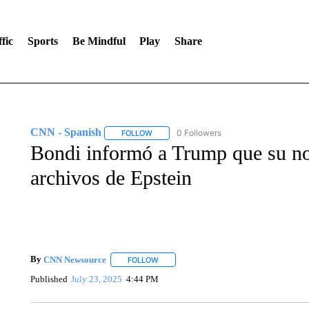
fic
Sports
Be Mindful
Play
Share
CNN - Spanish
0 Followers
FOLLOW
FOLLOW "CNN - SPANISH" TO RECEIVE NO
Bondi informó a Trump que su no
archivos de Epstein
By
CNN Newsource
FOLLOW
FOLLOW "" TO RECEIVE NOTIFICATIONS 
Published
July 23, 2025
4:44 PM