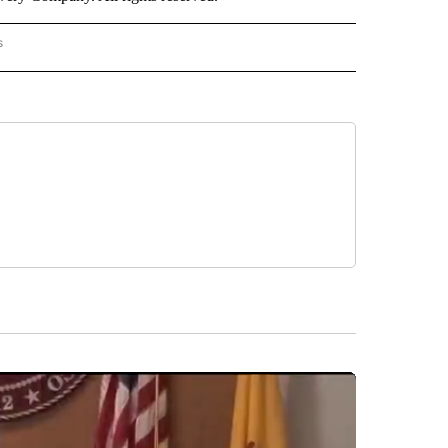
s
PANISH" TO RECEIVE NOTIFICATIONS ABOUT NEW PAGES ON "CNN - SPANISH".