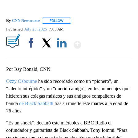
By
CNN Newsource
FOLLOW
FOLLOW "" TO RECEIVE NOTIFICATIONS ABOU
Published
July 23, 2025
7:03 AM
Show More
Facebook
X
LinkedIn
Por Issy Ronald, CNN
Ozzy Osbourne
ha sido recordado como un “pionero”, un
“talento intrépido” y un “querido amigo”, en los homenajes que
hicieron sus colegas músicos y sus antiguos compañeros de
banda
de Black Sabbath
tras su muerte este martes a la edad de
76 años.
“Es un shock”, declaró este miércoles a BBC Radio el
cofundador y guitarrista de Black Sabbath, Tony Iommi. “Para
ser sincero, me ha impactado mucho. Fue un shock terrible”.