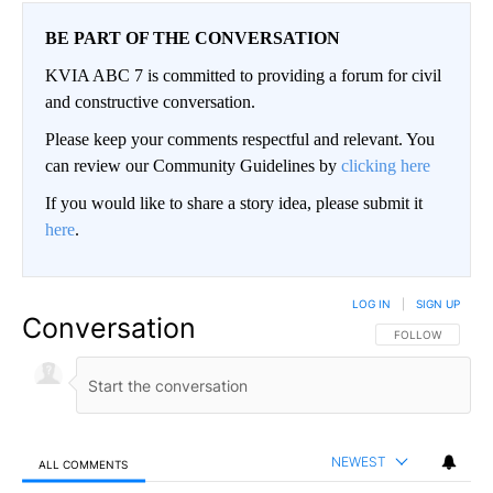
BE PART OF THE CONVERSATION
KVIA ABC 7 is committed to providing a forum for civil
and constructive conversation.
Please keep your comments respectful and relevant. You
can review our Community Guidelines by
clicking here
If you would like to share a story idea, please submit it
here
.
LOG IN
|
SIGN UP
Conversation
FOLLOW THIS CO
FOLLOW
NEWEST
ALL COMMENTS