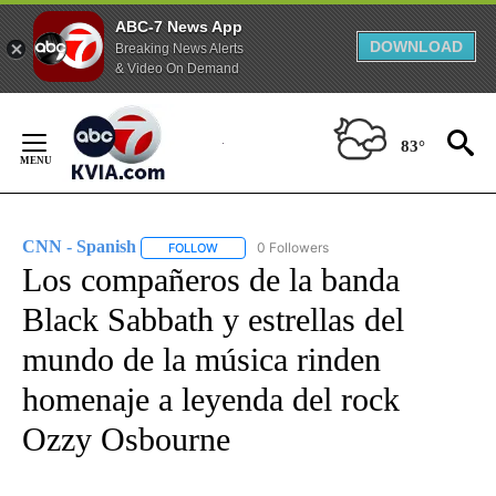
ABC-7 News App
DOWNLOAD
Breaking News Alerts
& Video On Demand
Skip
to
83°
Content
CNN - Spanish
0 Followers
FOLLOW
FOLLOW "CNN - SPANISH" TO RECEIVE NOTIFI
Los compañeros de la banda
Black Sabbath y estrellas del
mundo de la música rinden
homenaje a leyenda del rock
Ozzy Osbourne