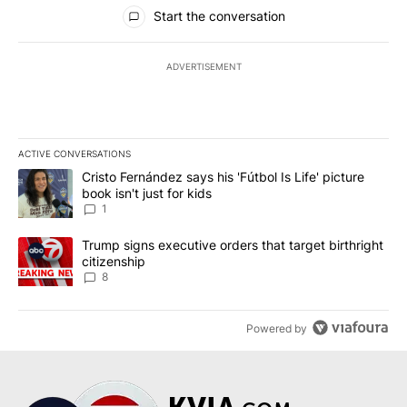
All Comments
Start the conversation
ADVERTISEMENT
ACTIVE CONVERSATIONS
The following is a list of the most commented articles in the last 7
A trending article titled "Cristo Fernández says his 'Fútbol Is Life'
Cristo Fernández says his 'Fútbol Is Life' picture
book isn't just for kids
1
A trending article titled "Trump signs executive orders that targe
Trump signs executive orders that target birthright
citizenship
8
Powered by