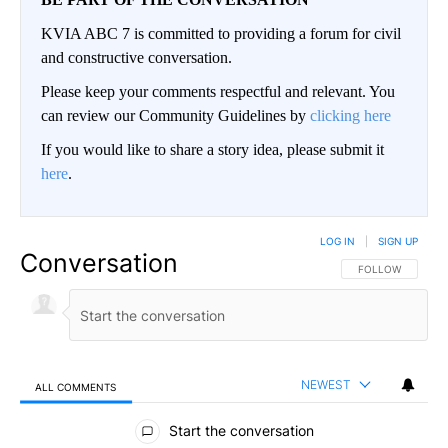
KVIA ABC 7 is committed to providing a forum for civil
and constructive conversation.
Please keep your comments respectful and relevant. You
can review our Community Guidelines by
clicking here
If you would like to share a story idea, please submit it
here
.
LOG IN
|
SIGN UP
Conversation
FOLLOW THIS CO
FOLLOW
NEWEST
ALL COMMENTS
All Comments
Start the conversation