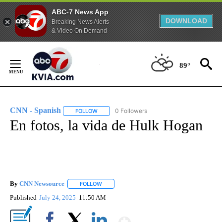
ABC-7 News App
DOWNLOAD
Breaking News Alerts
& Video On Demand
Skip
to
89°
Content
CNN - Spanish
0 Followers
FOLLOW
FOLLOW "CNN - SPANISH" TO RECEIVE NOTIFI
En fotos, la vida de Hulk Hogan
By
CNN Newsource
FOLLOW
FOLLOW "" TO RECEIVE NOTIFICATIONS ABOU
Published
July 24, 2025
11:50 AM
Show More