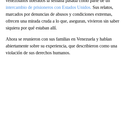
venezolanos liberados la semana pasada como parte de un
intercambio de prisioneros con Estados Unidos.
Sus relatos,
marcados por denuncias de abusos y condiciones extremas,
ofrecen una mirada cruda a lo que, aseguran, vivieron sin saber
siquiera por qué estaban allí.
Ahora se reunieron con sus familias en Venezuela y hablan
abiertamente sobre su experiencia, que describieron como una
violación de sus derechos humanos.
A
D
V
E
R
TI
S
E
M
E
N
T