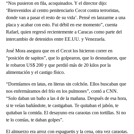
“Nos pusieron en fila, acoquinados. Y el director dijo:
‘Bienvenidos al centro penitenciario Cecot contra terroristas,
donde van a pasar el resto de su vida’. Pensé en lanzarme a una
placa y acabar con esto. Fui débil en ese momento”, cuenta
Rafael, quien regresó recientemente a Caracas como parte del
intercambio de detenidos entre EE.UU. y Venezuela.
José Mora asegura que en el Cecot los hicieron correr en
“posición de sapitos”, que lo golpearon, que lo desnudaron, que
le robaron US$ 200 y que perdió más de 20 kilos por la
alimentación y el castigo físico.
“Dormíamos en latas, en literas sin colchón. Ellos buscaban que
nos enfermáramos del frío en los pulmones”, contó a CNN.
“Solo daban un baño a las 4 de la mañana. Después de esa hora,
si te veían bañándote, te castigaban. Te quitaban el jabón, te
quitaban la comida. El desayuno era caraotas con tortillas. Si no
te lo comías, te daban golpes”.
El almuerzo era arroz con espaguetis y la cena, otra vez caraotas.