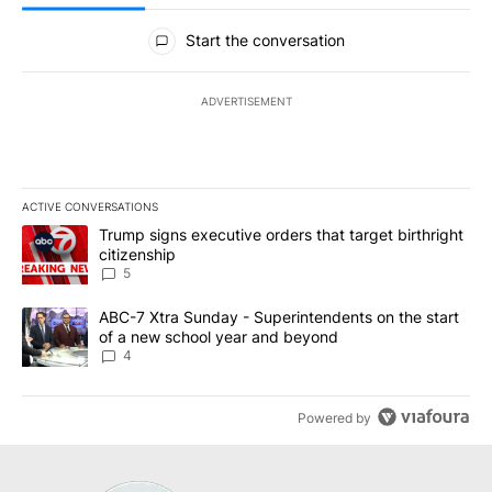
All Comments
Start the conversation
ADVERTISEMENT
ACTIVE CONVERSATIONS
The following is a list of the most commented articles in the last 7
A trending article titled "Trump signs executive orders that targe
Trump signs executive orders that target birthright
citizenship
5
A trending article titled "ABC-7 Xtra Sunday - Superintendents o
ABC-7 Xtra Sunday - Superintendents on the start
of a new school year and beyond
4
Powered by