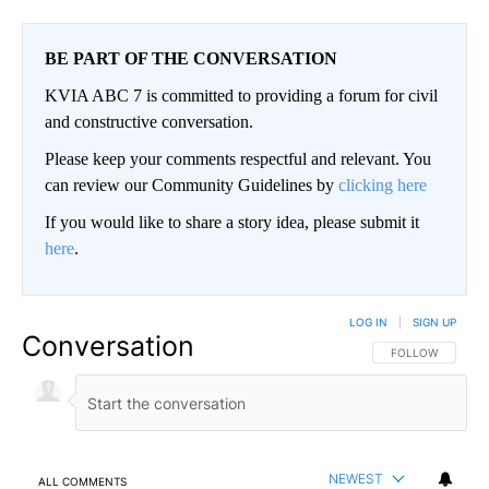
BE PART OF THE CONVERSATION
KVIA ABC 7 is committed to providing a forum for civil
and constructive conversation.
Please keep your comments respectful and relevant. You
can review our Community Guidelines by
clicking here
If you would like to share a story idea, please submit it
here
.
LOG IN
|
SIGN UP
Conversation
FOLLOW THIS CO
FOLLOW
NEWEST
ALL COMMENTS