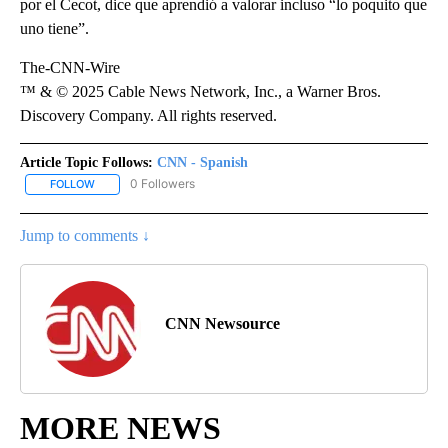
por el Cecot, dice que aprendió a valorar incluso “lo poquito que
uno tiene”.
The-CNN-Wire
™ & © 2025 Cable News Network, Inc., a Warner Bros.
Discovery Company. All rights reserved.
Article Topic Follows:
CNN - Spanish
0 Followers
FOLLOW
FOLLOW "CNN - SPANISH" TO RECEIVE NOTIFICATIONS ABOUT NE
Jump to comments ↓
CNN Newsource
MORE NEWS