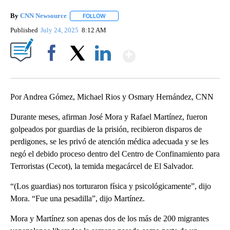
By
CNN Newsource
FOLLOW
FOLLOW "" TO RECEIVE NOTIFICATIONS ABOU
Published
July 24, 2025
8:12 AM
Show More
Facebook
X
LinkedIn
Por Andrea Gómez, Michael Rios y Osmary Hernández, CNN
Durante meses, afirman José Mora y Rafael Martínez, fueron
golpeados por guardias de la prisión, recibieron disparos de
perdigones, se les privó de atención médica adecuada y se les
negó el debido proceso dentro del Centro de Confinamiento para
Terroristas (Cecot), la temida megacárcel de El Salvador.
“(Los guardias) nos torturaron física y psicológicamente”, dijo
Mora. “Fue una pesadilla”, dijo Martínez.
Mora y Martínez son apenas dos de los más de 200 migrantes