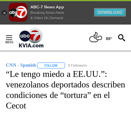
ABC-7 News App
DOWNLOAD
Breaking News Alerts
& Video On Demand
Skip
to
88°
Content
CNN - Spanish
0 Followers
FOLLOW
FOLLOW "CNN - SPANISH" TO RECEIVE NOTIFI
“Le tengo miedo a EE.UU.”:
venezolanos deportados describen
condiciones de “tortura” en el
Cecot