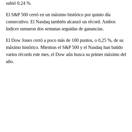
subió 0,24 %.
El S&P 500 cerró en un máximo histórico por quinto día
consecutivo. El Nasdaq también alcanzó un récord. Ambos
índices sumaron dos semanas seguidas de ganancias.
El Dow Jones cerró a poco más de 100 puntos, o 0,25 %, de su
máximo histórico. Mientras el S&P 500 y el Nasdaq han batido
varios récords este mes, el Dow aún busca su primer máximo del
año.
A
D
V
E
R
TI
S
E
M
E
N
T