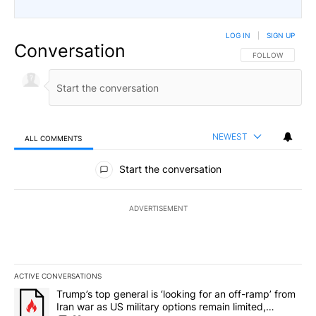
LOG IN
|
SIGN UP
Conversation
FOLLOW THIS CO
FOLLOW
NEWEST
ALL COMMENTS
All Comments
Start the conversation
ADVERTISEMENT
ACTIVE CONVERSATIONS
The following is a list of the most commented articles in the last 7
A trending article titled "Trump’s top general is ‘looking for an o
Trump’s top general is ‘looking for an off-ramp’ from
Iran war as US military options remain limited,