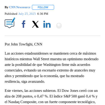
By
CNN Newsource
FOLLOW
FOLLOW "" TO RECEIVE NOTIFICATIONS ABOU
Published
July 25, 2025
6:36 PM
Show More
Facebook
X
LinkedIn
Por John Towfighi, CNN
Las acciones estadounidenses se mantienen cerca de máximos
históricos mientras Wall Street muestra un optimismo moderado
ante la posibilidad de que Washington firme más acuerdos
comerciales, evitando un escenario extremo de aranceles muy
altos y permitiendo que la economía, que ha mostrado
resiliencia, siga avanzando.
Este viernes, las acciones subieron. El Dow Jones cerró con un
alza de 208 puntos, o 0,47 %. El índice S&P 500 ganó 0,4 % y
el Nasdaq Composite, con un fuerte componente tecnológico,