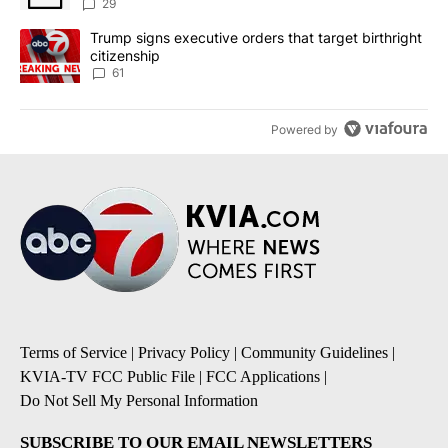
sources say
29
A trending article titled "Trump signs executive orders that targe
Trump signs executive orders that target birthright
citizenship
61
Powered by
Terms of Service
|
Privacy Policy
|
Community Guidelines
|
KVIA-TV FCC Public File
|
FCC Applications
|
Do Not Sell My Personal Information
SUBSCRIBE TO OUR EMAIL NEWSLETTERS