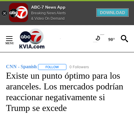
ABC-7 News App
DOWNLOAD
Breaking News Alerts
& Video On Demand
Skip
to
90°
Content
CNN - Spanish
0 Followers
FOLLOW
FOLLOW "CNN - SPANISH" TO RECEIVE NOTIFI
Existe un punto óptimo para los
aranceles. Los mercados podrían
reaccionar negativamente si
Trump se excede