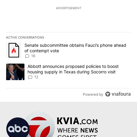
ADVERTISEMENT
ACTIVE CONVERSATIONS
The following is a list of the most commented articles in the last 7
A trending article titled "Senate subcommittee obtains Fauci’s 
Senate subcommittee obtains Fauci’s phone ahead
of contempt vote
16
A trending article titled "Abbott announces proposed policies to 
Abbott announces proposed policies to boost
housing supply in Texas during Socorro visit
12
Powered by