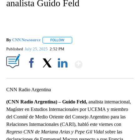
analista Guido Feld
By
CNN Newsource
FOLLOW
FOLLOW "" TO RECEIVE NOTIFICATIONS ABOU
Published
July 25, 2025
2:52 PM
Show More
Facebook
X
LinkedIn
CNN Radio Argentina
(CNN Radio Argentina) – Guido Feld,
analista internacional,
Magíster en Estudios Internacionales por UCEMA y miembro
del Comité de Medio Oriente del Consejo Argentino para las
Relaciones Internacionales (CARI), habló este viernes con
Regreso CNN
de Mariana Arias y Pepe Gil Vidal
sobre las
declaraciones de Emmanuel Macron respecto a que Francia