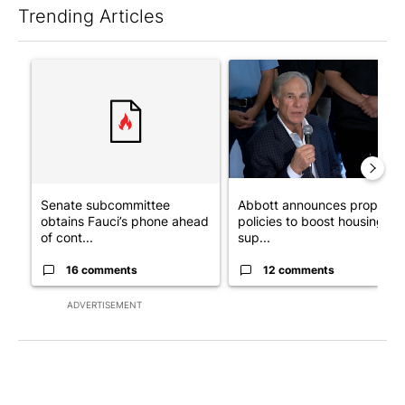
Trending Articles
The following is a list of the most commented articles in the last 7
A trending article titled "Senate subcommittee obtains Fauci’
A trending article titled "Ab
Senate subcommittee
Abbott announces propose
obtains Fauci’s phone ahead
policies to boost housing
of cont...
sup...
16 comments
12 comments
ADVERTISEMENT