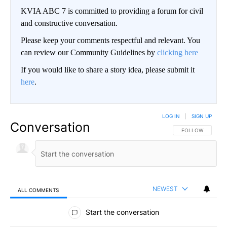
KVIA ABC 7 is committed to providing a forum for civil
and constructive conversation.
Please keep your comments respectful and relevant. You
can review our Community Guidelines by
clicking here
If you would like to share a story idea, please submit it
here
.
LOG IN
|
SIGN UP
Conversation
FOLLOW THIS CO
FOLLOW
NEWEST
ALL COMMENTS
All Comments
Start the conversation