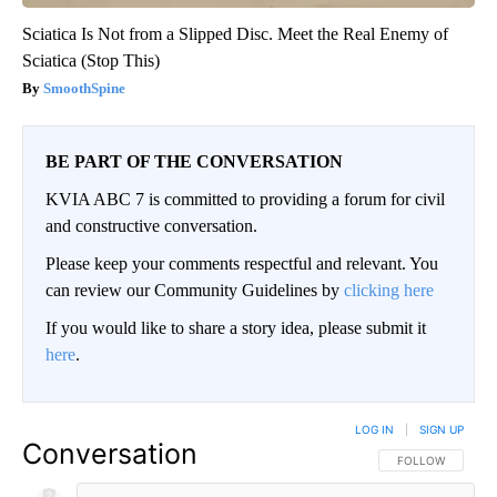
Sciatica Is Not from a Slipped Disc. Meet the Real Enemy of
Sciatica (Stop This)
SmoothSpine
BE PART OF THE CONVERSATION
KVIA ABC 7 is committed to providing a forum for civil
and constructive conversation.
Please keep your comments respectful and relevant. You
can review our Community Guidelines by
clicking here
If you would like to share a story idea, please submit it
here
.
LOG IN
|
SIGN UP
Conversation
FOLLOW THIS CO
FOLLOW