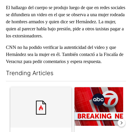
El hallazgo del cuerpo se produjo luego de que en redes sociales
se difundiera un video en el que se observa a una mujer rodeada
de hombres armados y quien dice ser Hernández. La mujer,
quien al parecer habla bajo presión, pide a otros taxistas pagar a
los extorsionadores.
CNN no ha podido verificar la autenticidad del video y que
Hernández sea la mujer en él. También contactó a la Fiscalía de
Veracruz para pedir comentarios y espera respuesta.
Trending Articles
The following is a list of the most commented articles in the last 7
A trending article titled "Trump’s top general is ‘looking for a
A trending article titled "Tru