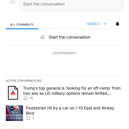
NEWEST
ALL COMMENTS
All Comments
Start the conversation
ADVERTISEMENT
ACTIVE CONVERSATIONS
The following is a list of the most commented articles in the last 7
A trending article titled "Trump’s top general is ‘looking for an o
Trump’s top general is ‘looking for an off-ramp’ from
Iran war as US military options remain limited,
sources say
10
A trending article titled "Pedestrian hit by a car on I-10 East an
Pedestrian hit by a car on I-10 East and Airway
Blvd
2