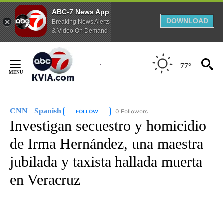
ABC-7 News App
DOWNLOAD
Breaking News Alerts
& Video On Demand
Skip
to
77°
Content
CNN - Spanish
0 Followers
FOLLOW
FOLLOW "CNN - SPANISH" TO RECEIVE NOTIFI
Investigan secuestro y homicidio
de Irma Hernández, una maestra
jubilada y taxista hallada muerta
en Veracruz