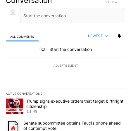
Conversation
FOLLOW THIS CO
FOLLOW
NEWEST
ALL COMMENTS
All Comments
Start the conversation
ADVERTISEMENT
ACTIVE CONVERSATIONS
The following is a list of the most commented articles in the last 7
A trending article titled "Trump signs executive orders that targe
Trump signs executive orders that target birthright
citizenship
49
A trending article titled "Senate subcommittee obtains Fauci’s 
Senate subcommittee obtains Fauci’s phone ahead
of contempt vote