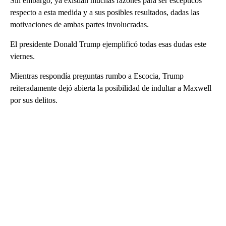
Sin embargo, ya existían muchas razones para ser escépticos
respecto a esta medida y a sus posibles resultados, dadas las
motivaciones de ambas partes involucradas.
El presidente Donald Trump ejemplificó todas esas dudas este
viernes.
Mientras respondía preguntas rumbo a Escocia, Trump
reiteradamente dejó abierta la posibilidad de indultar a Maxwell
por sus delitos.
A
D
V
E
R
TI
S
E
M
E
N
T