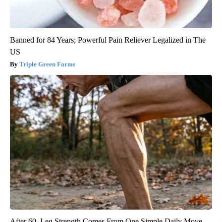
Banned for 84 Years; Powerful Pain Reliever Legalized in The
US
Triple Green Farms
After 60, Leg Strength Comes From One Simple Daily Move