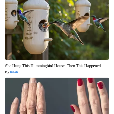
She Hung This Hummingbird House. Then This Happened
Ribili