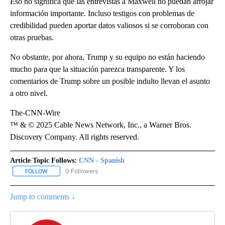
Eso no significa que las entrevistas a Maxwell no puedan arrojar
información importante. Incluso testigos con problemas de
credibilidad pueden aportar datos valiosos si se corroboran con
otras pruebas.
No obstante, por ahora, Trump y su equipo no están haciendo
mucho para que la situación parezca transparente. Y los
comentarios de Trump sobre un posible indulto llevan el asunto
a otro nivel.
The-CNN-Wire
™ & © 2025 Cable News Network, Inc., a Warner Bros.
Discovery Company. All rights reserved.
Article Topic Follows:
CNN - Spanish
0 Followers
FOLLOW
FOLLOW "CNN - SPANISH" TO RECEIVE NOTIFICATIONS ABOUT NE
Jump to comments ↓