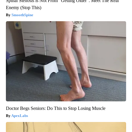
Spinal Stenosis is Not From "Getting Older". Meet The Real
Enemy (Stop This)
SmoothSpine
Doctor Begs Seniors: Do This to Stop Losing Muscle
ApexLabs