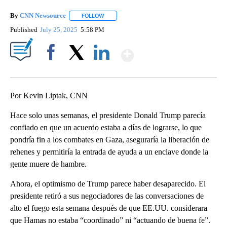
By
CNN Newsource
FOLLOW
FOLLOW "" TO RECEIVE NOTIFICATIONS ABOU
Published
July 25, 2025
5:58 PM
Show More
Facebook
X
LinkedIn
Por Kevin Liptak, CNN
Hace solo unas semanas, el presidente Donald Trump parecía
confiado en que un acuerdo estaba a días de lograrse, lo que
pondría fin a los combates en Gaza, aseguraría la liberación de
rehenes y permitiría la entrada de ayuda a un enclave donde la
gente muere de hambre.
Ahora, el optimismo de Trump parece haber desaparecido. El
presidente retiró a sus negociadores de las conversaciones de
alto el fuego esta semana después de que EE.UU. considerara
que Hamas no estaba “coordinado” ni “actuando de buena fe”.