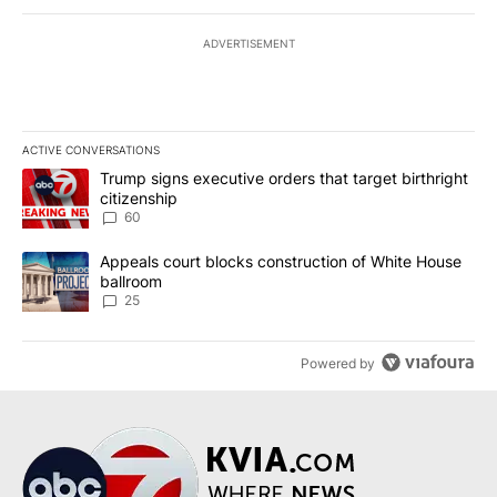
ADVERTISEMENT
ACTIVE CONVERSATIONS
The following is a list of the most commented articles in the last 7
A trending article titled "Trump signs executive orders that targe
Trump signs executive orders that target birthright
citizenship
60
A trending article titled "Appeals court blocks construction of W
Appeals court blocks construction of White House
ballroom
25
Powered by