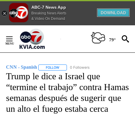
ABC-7 News App
DOWNLOAD
Breaking News Alerts
& Video On Demand
Skip
to
79°
Content
CNN - Spanish
0 Followers
FOLLOW
FOLLOW "CNN - SPANISH" TO RECEIVE NOTIFI
Trump le dice a Israel que
“termine el trabajo” contra Hamas
semanas después de sugerir que
un alto el fuego estaba cerca