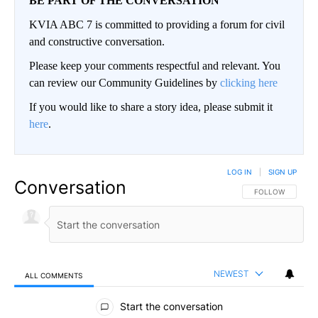
BE PART OF THE CONVERSATION
KVIA ABC 7 is committed to providing a forum for civil
and constructive conversation.
Please keep your comments respectful and relevant. You
can review our Community Guidelines by
clicking here
If you would like to share a story idea, please submit it
here
.
LOG IN
|
SIGN UP
Conversation
FOLLOW THIS CO
FOLLOW
NEWEST
ALL COMMENTS
All Comments
Start the conversation