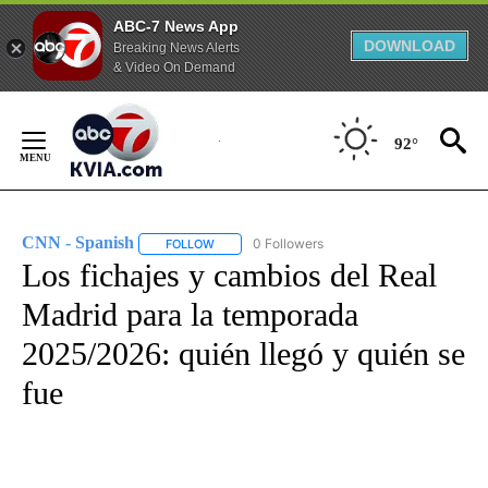
ABC-7 News App
DOWNLOAD
Breaking News Alerts
& Video On Demand
Skip
to
92°
Content
CNN - Spanish
0 Followers
FOLLOW
FOLLOW "CNN - SPANISH" TO RECEIVE NOTIFI
Los fichajes y cambios del Real
Madrid para la temporada
2025/2026: quién llegó y quién se
fue