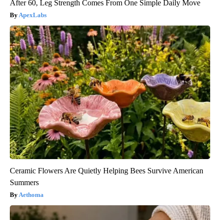
After 60, Leg Strength Comes From One Simple Daily Move
ApexLabs
Ceramic Flowers Are Quietly Helping Bees Survive American
Summers
Aethoma