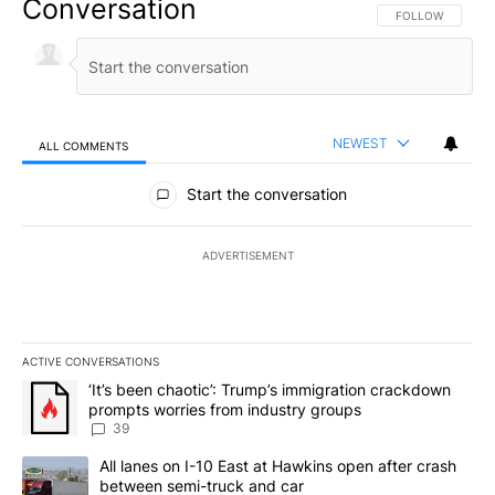
Conversation
FOLLOW THIS CO
FOLLOW
NEWEST
ALL COMMENTS
All Comments
Start the conversation
ADVERTISEMENT
ACTIVE CONVERSATIONS
The following is a list of the most commented articles in the last 7
A trending article titled "‘It’s been chaotic’: Trump’s immigrati
‘It’s been chaotic’: Trump’s immigration crackdown
prompts worries from industry groups
39
A trending article titled "All lanes on I-10 East at Hawkins open
All lanes on I-10 East at Hawkins open after crash
between semi-truck and car