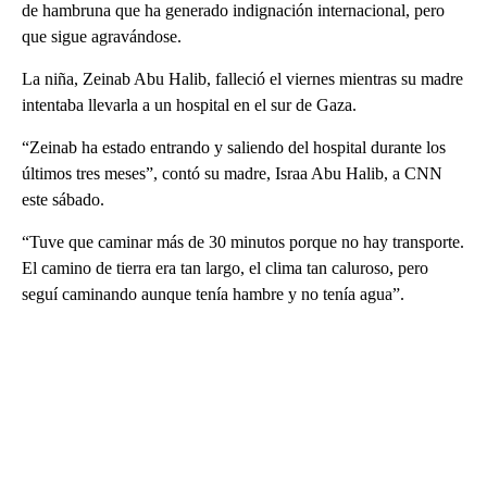
de hambruna que ha generado indignación internacional, pero
que sigue agravándose.
La niña, Zeinab Abu Halib, falleció el viernes mientras su madre
intentaba llevarla a un hospital en el sur de Gaza.
“Zeinab ha estado entrando y saliendo del hospital durante los
últimos tres meses”, contó su madre, Israa Abu Halib, a CNN
este sábado.
“Tuve que caminar más de 30 minutos porque no hay transporte.
El camino de tierra era tan largo, el clima tan caluroso, pero
seguí caminando aunque tenía hambre y no tenía agua”.
A
D
V
E
R
TI
S
E
M
E
N