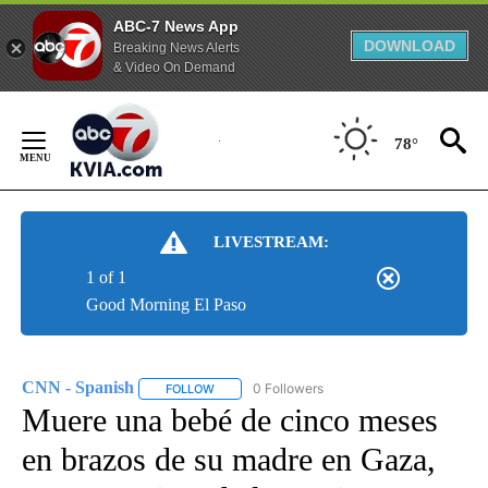
ABC-7 News App
DOWNLOAD
Breaking News Alerts
& Video On Demand
Skip
to
78°
Content
LIVESTREAM:
1 of 1
Good Morning El Paso
CNN - Spanish
0 Followers
FOLLOW
FOLLOW "CNN - SPANISH" TO RECEIVE NOTIFI
Muere una bebé de cinco meses
en brazos de su madre en Gaza,