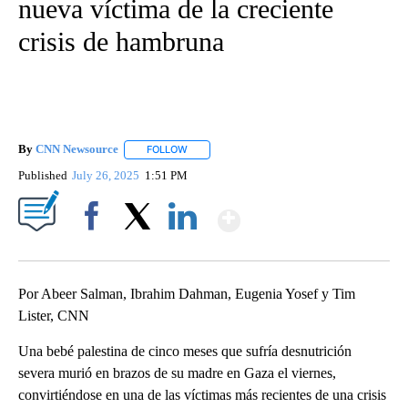
nueva víctima de la creciente
crisis de hambruna
By
CNN Newsource
FOLLOW
FOLLOW "" TO RECEIVE NOTIFICATIONS ABOU
Published
July 26, 2025
1:51 PM
Show More
Facebook
X
LinkedIn
Por Abeer Salman, Ibrahim Dahman, Eugenia Yosef y Tim
Lister, CNN
Una bebé palestina de cinco meses que sufría desnutrición
severa murió en brazos de su madre en Gaza el viernes,
convirtiéndose en una de las víctimas más recientes de una crisis