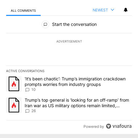
NEWEST
ALL COMMENTS
All Comments
Start the conversation
ADVERTISEMENT
ACTIVE CONVERSATIONS
The following is a list of the most commented articles in the last 7
A trending article titled "‘It’s been chaotic’: Trump’s immigrati
‘It’s been chaotic’: Trump’s immigration crackdown
prompts worries from industry groups
10
A trending article titled "Trump’s top general is ‘looking for an o
Trump’s top general is ‘looking for an off-ramp’ from
Iran war as US military options remain limited,
sources say
26
Powered by