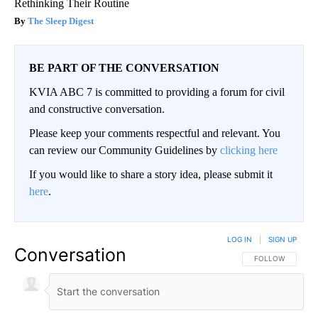
Rethinking Their Routine
The Sleep Digest
BE PART OF THE CONVERSATION
KVIA ABC 7 is committed to providing a forum for civil
and constructive conversation.
Please keep your comments respectful and relevant. You
can review our Community Guidelines by
clicking here
If you would like to share a story idea, please submit it
here
.
LOG IN
|
SIGN UP
Conversation
FOLLOW THIS CO
FOLLOW