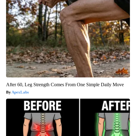
After 60, Leg Strength Comes From One Simple Daily Move
ApexLabs