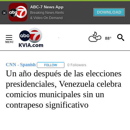
ABC-7 News App
DOWNLOAD
Breaking News Alerts
& Video On Demand
Skip
to
88°
Content
CNN - Spanish
0 Followers
FOLLOW
FOLLOW "CNN - SPANISH" TO RECEIVE NOTIFI
Un año después de las elecciones
presidenciales, Venezuela celebra
comicios municipales sin un
contrapeso significativo