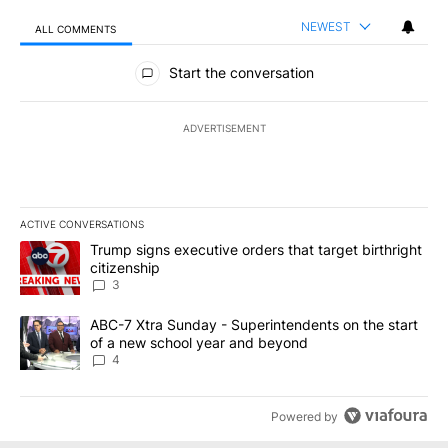
NEWEST
ALL COMMENTS
All Comments
Start the conversation
ADVERTISEMENT
ACTIVE CONVERSATIONS
The following is a list of the most commented articles in the last 7
A trending article titled "Trump signs executive orders that targe
Trump signs executive orders that target birthright
citizenship
3
A trending article titled "ABC-7 Xtra Sunday - Superintendents o
ABC-7 Xtra Sunday - Superintendents on the start
of a new school year and beyond
4
Powered by