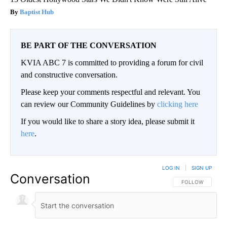
Baptist Hub
BE PART OF THE CONVERSATION
KVIA ABC 7 is committed to providing a forum for civil
and constructive conversation.
Please keep your comments respectful and relevant. You
can review our Community Guidelines by
clicking here
If you would like to share a story idea, please submit it
here
.
LOG IN
|
SIGN UP
Conversation
FOLLOW THIS CO
FOLLOW