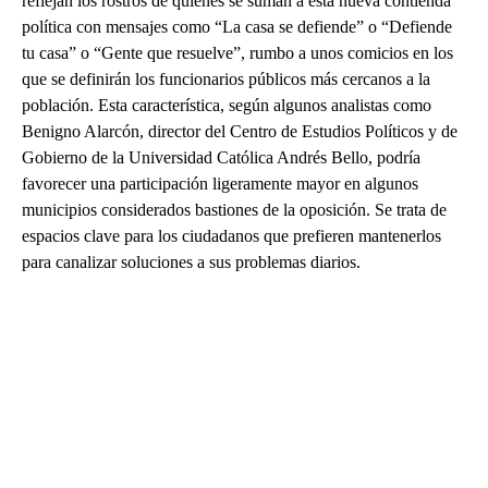
reflejan los rostros de quienes se suman a esta nueva contienda
política con mensajes como “La casa se defiende” o “Defiende
tu casa” o “Gente que resuelve”, rumbo a unos comicios en los
que se definirán los funcionarios públicos más cercanos a la
población. Esta característica, según algunos analistas como
Benigno Alarcón, director del Centro de Estudios Políticos y de
Gobierno de la Universidad Católica Andrés Bello, podría
favorecer una participación ligeramente mayor en algunos
municipios considerados bastiones de la oposición. Se trata de
espacios clave para los ciudadanos que prefieren mantenerlos
para canalizar soluciones a sus problemas diarios.
A
D
V
E
R
TI
S
E
M
E
N
T