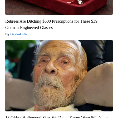
Retirees Are Ditching $600 Prescriptions for These $39
German-Engineered Glasses
GekkoGifts
13 Oldest Hollywood Stars We Didn't Know Were Still Alive