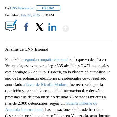
By
CNN Newsource
FOLLOW
FOLLOW "" TO RECEIVE NOTIFICATIONS ABOU
Published
July 26, 2025
6:10 AM
Show More
Facebook
X
LinkedIn
Análisis de CNN Español
Finalizó la
segunda campaña electoral
en lo que va de año en
Venezuela, esta vez para elegir 335 alcaldes y 2.471 concejales
este domingo 27 de julio. Es decir, en la víspera de cumplirse un
año de las polémicas elecciones presidenciales cuyo resultado,
anunciado
a favor de Nicolás Maduro
, fue rechazado por la
oposición y parte de la comunidad internacional, y derivó en
protestas que dejaron un saldo de unas 25 personas muertas y
más de 2.000 detenciones, según un
reciente informe de
Amnistía Internacional
. Las acusaciones de fraude han sido
descartadas por los poderes públicos en Venezuela, actualmente