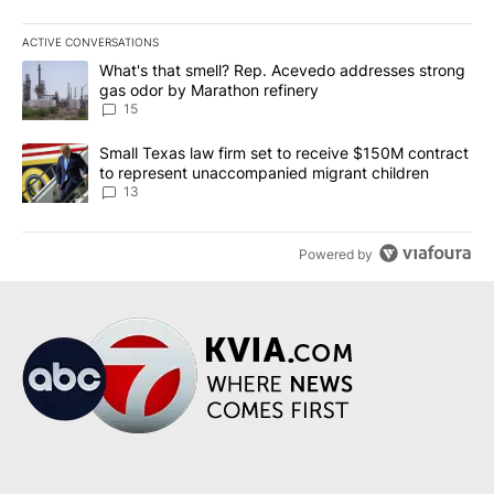
ACTIVE CONVERSATIONS
The following is a list of the most commented articles in the last 7
A trending article titled "What's that smell? Rep. Acevedo addre
What's that smell? Rep. Acevedo addresses strong
gas odor by Marathon refinery
15
A trending article titled "Small Texas law firm set to receive $
Small Texas law firm set to receive $150M contract
to represent unaccompanied migrant children
13
Powered by