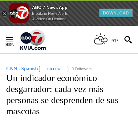
ABC-7 News App
DOWNLOAD
Breaking News Alerts
& Video On Demand
Skip
to
91°
Content
CNN - Spanish
0 Followers
FOLLOW
FOLLOW "CNN - SPANISH" TO RECEIVE NOTIFI
Un indicador económico
desgarrador: cada vez más
personas se desprenden de sus
mascotas