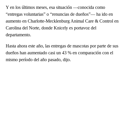
Y en los últimos meses, esa situación —conocida como
“entregas voluntarias” o “renuncias de dueños”— ha ido en
aumento en Charlotte-Mecklenburg Animal Care & Control en
Carolina del Norte, donde Knicely es portavoz del
departamento.
Hasta ahora este año, las entregas de mascotas por parte de sus
dueños han aumentado casi un 43 % en comparación con el
mismo período del año pasado, dijo.
A
D
V
E
R
TI
S
E
M
E
N
T