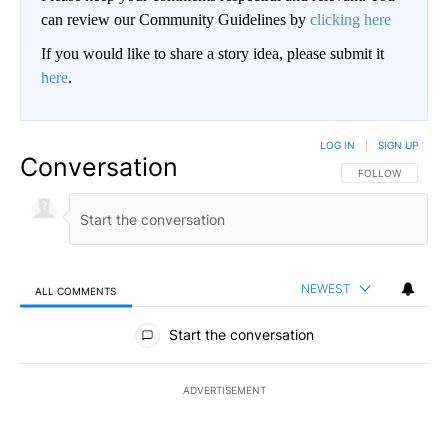
can review our Community Guidelines by
clicking here
If you would like to share a story idea, please submit it
here
.
LOG IN
|
SIGN UP
Conversation
FOLLOW THIS CO
FOLLOW
NEWEST
ALL COMMENTS
All Comments
Start the conversation
ADVERTISEMENT