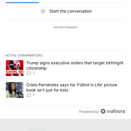
All Comments
Start the conversation
ADVERTISEMENT
ACTIVE CONVERSATIONS
The following is a list of the most commented articles in the last 7
A trending article titled "Trump signs executive orders that targe
Trump signs executive orders that target birthright
citizenship
7
A trending article titled "Cristo Fernández says his 'Fútbol Is Life'
Cristo Fernández says his 'Fútbol Is Life' picture
book isn't just for kids
1
Powered by