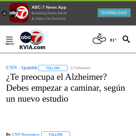
ABC-7 News App
DOWNLOAD
Breaking News Alerts
& Video On Demand
Skip
to
81°
Content
CNN - Spanish
0 Followers
FOLLOW
FOLLOW "CNN - SPANISH" TO RECEIVE NOTIFI
¿Te preocupa el Alzheimer?
Debes empezar a caminar, según
un nuevo estudio
By
CNN Newsource
FOLLOW
FOLLOW "" TO RECEIVE NOTIFICATIONS ABOU