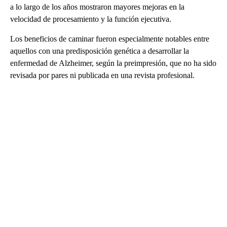
a lo largo de los años mostraron mayores mejoras en la
velocidad de procesamiento y la función ejecutiva.
Los beneficios de caminar fueron especialmente notables entre
aquellos con una predisposición genética a desarrollar la
enfermedad de Alzheimer, según la preimpresión, que no ha sido
revisada por pares ni publicada en una revista profesional.
A
D
V
E
R
TI
S
E
M
E
N
T