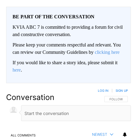
BE PART OF THE CONVERSATION
KVIA ABC 7 is committed to providing a forum for civil
and constructive conversation.
Please keep your comments respectful and relevant. You
can review our Community Guidelines by
clicking here
If you would like to share a story idea, please submit it
here
.
LOG IN
|
SIGN UP
Conversation
FOLLOW THIS CO
FOLLOW
NEWEST
ALL COMMENTS