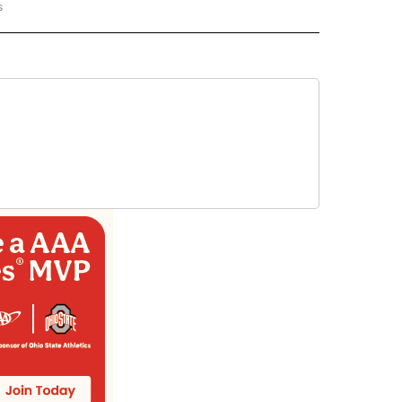
s
PANISH" TO RECEIVE NOTIFICATIONS ABOUT NEW PAGES ON "CNN - SPANISH".