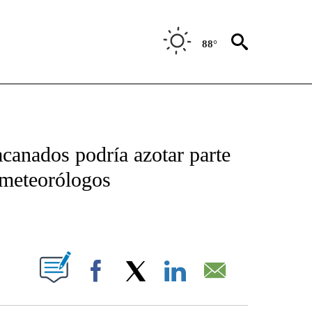
88°
TIFICATIONS ABOUT NEW PAGES ON "CNN - SPANISH".
acanados podría azotar parte
 meteorólogos
ABOUT NEW PAGES ON "".
Facebook
X
LinkedIn
Email