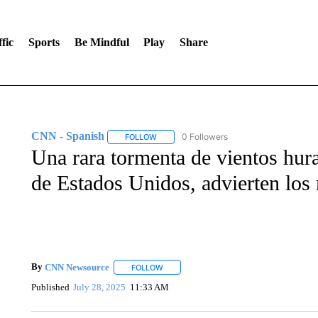
fic
Sports
Be Mindful
Play
Share
CNN - Spanish
0 Followers
FOLLOW
FOLLOW "CNN - SPANISH" TO RECEIVE NO
Una rara tormenta de vientos hur
de Estados Unidos, advierten los
By
CNN Newsource
FOLLOW
FOLLOW "" TO RECEIVE NOTIFICATIONS 
Published
July 28, 2025
11:33 AM