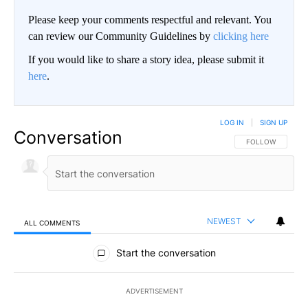
Please keep your comments respectful and relevant. You
can review our Community Guidelines by
clicking here
If you would like to share a story idea, please submit it
here
.
LOG IN
|
SIGN UP
Conversation
FOLLOW THIS CO
FOLLOW
NEWEST
ALL COMMENTS
All Comments
Start the conversation
ADVERTISEMENT