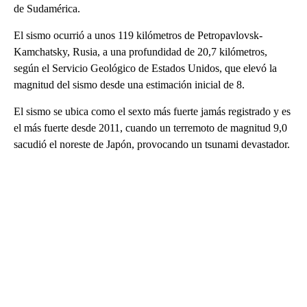
de Sudamérica.
El sismo ocurrió a unos 119 kilómetros de Petropavlovsk-
Kamchatsky, Rusia, a una profundidad de 20,7 kilómetros,
según el Servicio Geológico de Estados Unidos, que elevó la
magnitud del sismo desde una estimación inicial de 8.
El sismo se ubica como el sexto más fuerte jamás registrado y es
el más fuerte desde 2011, cuando un terremoto de magnitud 9,0
sacudió el noreste de Japón, provocando un tsunami devastador.
A
D
V
E
R
TI
S
E
M
E
N
T