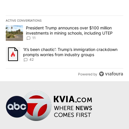
ACTIVE CONVERSATIONS
The following is a list of the most commented articles in the last 7
A trending article titled "President Trump announces over $100 m
President Trump announces over $100 million
investments in mining schools, including UTEP
11
A trending article titled "‘It’s been chaotic’: Trump’s immigrati
‘It’s been chaotic’: Trump’s immigration crackdown
prompts worries from industry groups
42
Powered by