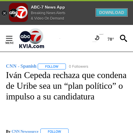
ABC-7 News App
DOWNLOAD
Breaking News Alerts
& Video On Demand
Skip
to
78°
Content
CNN - Spanish
0 Followers
FOLLOW
FOLLOW "CNN - SPANISH" TO RECEIVE NOTIFI
Iván Cepeda rechaza que condena
de Uribe sea un “plan político” o
impulso a su candidatura
By
CNN Newsource
FOLLOW
FOLLOW "" TO RECEIVE NOTIFICATIONS ABOU