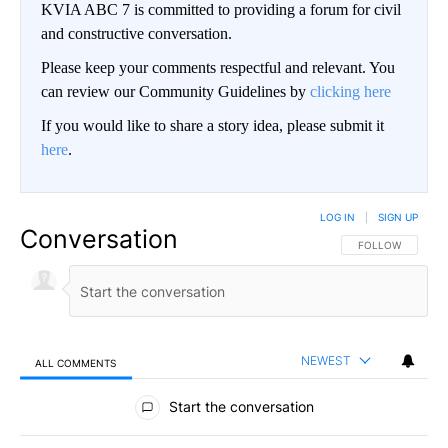
KVIA ABC 7 is committed to providing a forum for civil
and constructive conversation.
Please keep your comments respectful and relevant. You
can review our Community Guidelines by
clicking here
If you would like to share a story idea, please submit it
here
.
LOG IN
|
SIGN UP
Conversation
FOLLOW THIS CO
FOLLOW
NEWEST
ALL COMMENTS
All Comments
Start the conversation