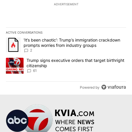
ADVERTISEMENT
ACTIVE CONVERSATIONS
The following is a list of the most commented articles in the last 7
A trending article titled "‘It’s been chaotic’: Trump’s immigrati
‘It’s been chaotic’: Trump’s immigration crackdown
prompts worries from industry groups
2
A trending article titled "Trump signs executive orders that targe
Trump signs executive orders that target birthright
citizenship
61
Powered by