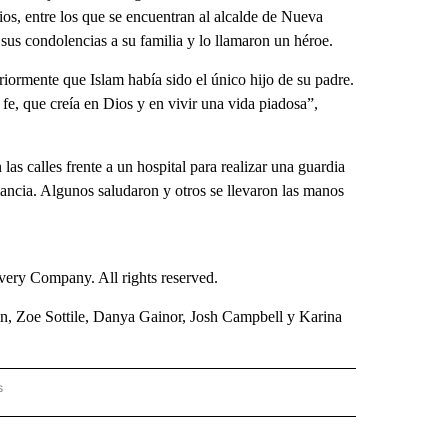
ios, entre los que se encuentran al alcalde de Nueva
us condolencias a su familia y lo llamaron un héroe.
riormente que Islam había sido el único hijo de su padre.
e, que creía en Dios y en vivir una vida piadosa”,
as calles frente a un hospital para realizar una guardia
ancia. Algunos saludaron y otros se llevaron las manos
ry Company. All rights reserved.
n, Zoe Sottile, Danya Gainor, Josh Campbell y Karina
s
PANISH" TO RECEIVE NOTIFICATIONS ABOUT NEW PAGES ON "CNN - SPANISH".