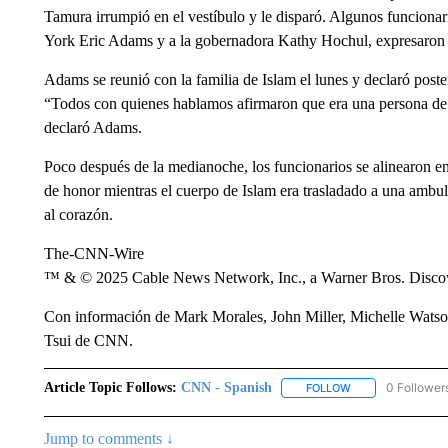
Tamura irrumpió en el vestíbulo y le disparó. Algunos funcionar
York Eric Adams y a la gobernadora Kathy Hochul, expresaron s
Adams se reunió con la familia de Islam el lunes y declaró poste
“Todos con quienes hablamos afirmaron que era una persona de f
declaró Adams.
Poco después de la medianoche, los funcionarios se alinearon en l
de honor mientras el cuerpo de Islam era trasladado a una ambul
al corazón.
The-CNN-Wire
™ & © 2025 Cable News Network, Inc., a Warner Bros. Discove
Con información de Mark Morales, John Miller, Michelle Watso
Tsui de CNN.
Article Topic Follows:
CNN - Spanish
0 Follower
FOLLOW
FOLLOW "CNN - S
Jump to comments ↓