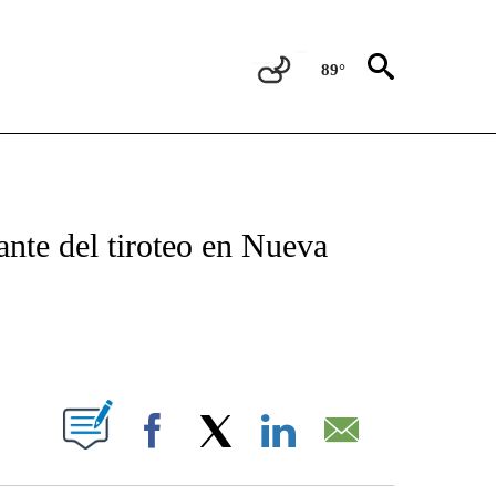
89°
TIFICATIONS ABOUT NEW PAGES ON "CNN - SPANISH".
ante del tiroteo en Nueva
ABOUT NEW PAGES ON "".
Facebook
X
LinkedIn
Email