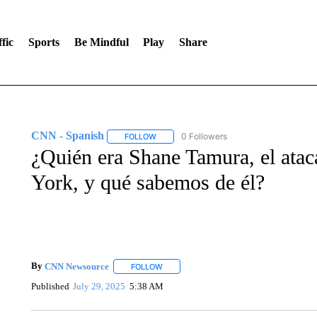
fic
Sports
Be Mindful
Play
Share
CNN - Spanish
0 Followers
FOLLOW
FOLLOW "CNN - SPANISH" TO RECEIVE NO
¿Quién era Shane Tamura, el atac
York, y qué sabemos de él?
By
CNN Newsource
FOLLOW
FOLLOW "" TO RECEIVE NOTIFICATIONS 
Published
July 29, 2025
5:38 AM