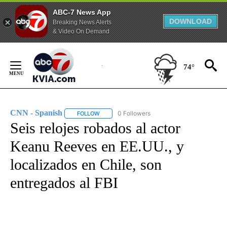
ABC-7 News App
DOWNLOAD
Breaking News Alerts
& Video On Demand
Skip
to
74°
Content
CNN - Spanish
0 Followers
FOLLOW
FOLLOW "CNN - SPANISH" TO RECEIVE NOTIFI
Seis relojes robados al actor
Keanu Reeves en EE.UU., y
localizados en Chile, son
entregados al FBI