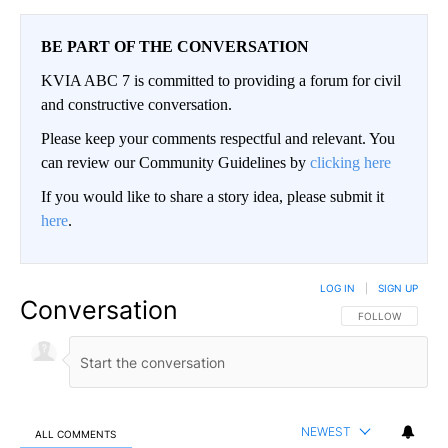
BE PART OF THE CONVERSATION
KVIA ABC 7 is committed to providing a forum for civil
and constructive conversation.
Please keep your comments respectful and relevant. You
can review our Community Guidelines by
clicking here
If you would like to share a story idea, please submit it
here
.
LOG IN
|
SIGN UP
Conversation
FOLLOW THIS CO
FOLLOW
NEWEST
ALL COMMENTS