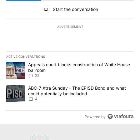
All Comments
Start the conversation
ADVERTISEMENT
ACTIVE CONVERSATIONS
The following is a list of the most commented articles in the last 7
A trending article titled "Appeals court blocks construction of W
Appeals court blocks construction of White House
ballroom
22
A trending article titled "ABC-7 Xtra Sunday - The EPISD Bond a
ABC-7 Xtra Sunday - The EPISD Bond and what
could potentially be included
4
Powered by