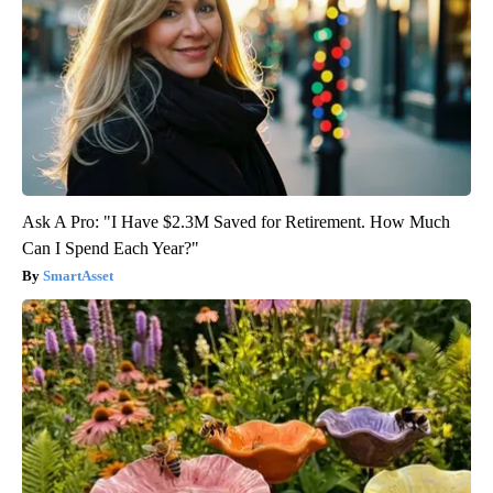
Ask A Pro: "I Have $2.3M Saved for Retirement. How Much
Can I Spend Each Year?"
SmartAsset