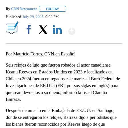
By
CNN Newsource
FOLLOW
FOLLOW "" TO RECEIVE NOTIFICATIONS ABOU
Published
July 29, 2025
9:02 PM
Show More
Facebook
X
LinkedIn
Por Mauricio Torres, CNN en Español
Seis relojes de lujo que fueron robados al actor canadiense
Keanu Reeves en Estados Unidos en 2023 y localizados en
Chile en 2024 fueron entregados este martes al Buró Federal de
Investigaciones de EE.UU. (FBI, por sus siglas en inglés) para
que sean devueltos a su dueño, informó la fiscal Claudia
Barraza.
Después de un acto en la Embajada de EE.UU. en Santiago,
donde se entregaron los relojes, Barraza dijo a periodistas que
los bienes fueron reconocidos por Reeves luego de que