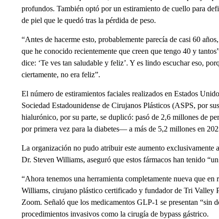
profundos. También optó por un estiramiento de cuello para defi
de piel que le quedó tras la pérdida de peso.
“Antes de hacerme esto, probablemente parecía de casi 60 años,
que he conocido recientemente que creen que tengo 40 y tanto
dice: ‘Te ves tan saludable y feliz’. Y es lindo escuchar eso, p
ciertamente, no era feliz”.
El número de estiramientos faciales realizados en Estados Unid
Sociedad Estadounidense de Cirujanos Plásticos (ASPS, por sus s
hialurónico, por su parte, se duplicó: pasó de 2,6 millones de
por primera vez para la diabetes— a más de 5,2 millones en 202
La organización no pudo atribuir este aumento exclusivamente 
Dr. Steven Williams, aseguró que estos fármacos han tenido “un e
“Ahora tenemos una herramienta completamente nueva que en rea
Williams, cirujano plástico certificado y fundador de Tri Valley 
Zoom. Señaló que los medicamentos GLP-1 se presentan “sin de
procedimientos invasivos como la cirugía de bypass gástrico.