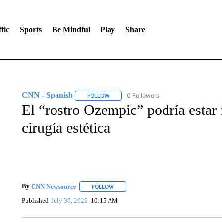
fic
Sports
Be Mindful
Play
Share
CNN - Spanish
0 Followers
FOLLOW
FOLLOW "CNN - SPANISH" TO RECEIVE NO
El “rostro Ozempic” podría estar
cirugía estética
By
CNN Newsource
FOLLOW
FOLLOW "" TO RECEIVE NOTIFICATIONS 
Published
July 30, 2025
10:15 AM