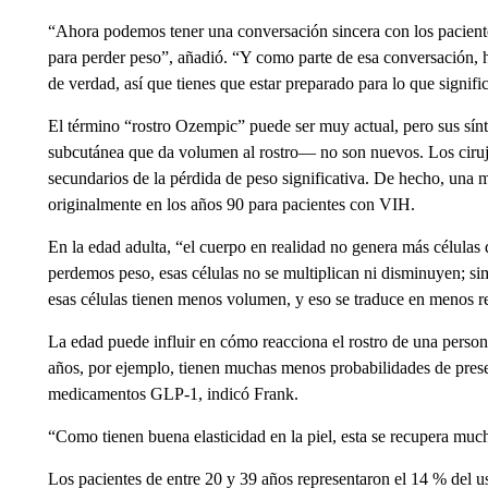
“Ahora podemos tener una conversación sincera con los paciente
para perder peso”, añadió. “Y como parte de esa conversación, h
de verdad, así que tienes que estar preparado para lo que signifi
El término “rostro Ozempic” puede ser muy actual, pero sus sí
subcutánea que da volumen al rostro— no son nuevos. Los cirujan
secundarios de la pérdida de peso significativa. De hecho, una m
originalmente en los años 90 para pacientes con VIH.
En la edad adulta, “el cuerpo en realidad no genera más célula
perdemos peso, esas células no se multiplican ni disminuyen; s
esas células tienen menos volumen, y eso se traduce en menos r
La edad puede influir en cómo reacciona el rostro de una person
años, por ejemplo, tienen muchas menos probabilidades de prese
medicamentos GLP-1, indicó Frank.
“Como tienen buena elasticidad en la piel, esta se recupera muc
Los pacientes de entre 20 y 39 años representaron el 14 % del u