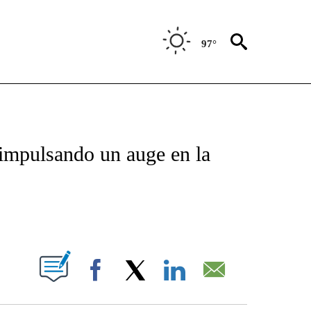
97°
TIFICATIONS ABOUT NEW PAGES ON "CNN - SPANISH".
 impulsando un auge en la
ABOUT NEW PAGES ON "".
Facebook
X
LinkedIn
Email