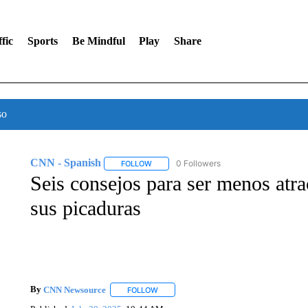
fic
Sports
Be Mindful
Play
Share
so
CNN - Spanish
0 Followers
FOLLOW
FOLLOW "CNN - SPANISH" TO RECEIVE NO
Seis consejos para ser menos atra
sus picaduras
By
CNN Newsource
FOLLOW
FOLLOW "" TO RECEIVE NOTIFICATIONS 