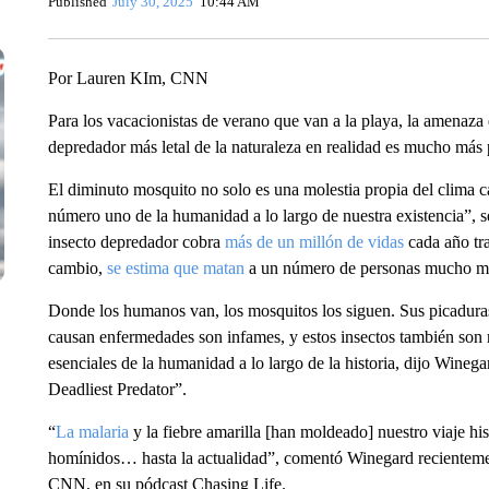
Published
July 30, 2025
10:44 AM
Por Lauren KIm, CNN
Para los vacacionistas de verano que van a la playa, la amenaza 
depredador más letal de la naturaleza en realidad es mucho más
El diminuto mosquito no solo es una molestia propia del clima c
número uno de la humanidad a lo largo de nuestra existencia”, 
insecto depredador cobra
más de un millón de vidas
cada año tra
cambio,
se estima que matan
a un número de personas mucho me
Donde los humanos van, los mosquitos los siguen. Sus picadura
causan enfermedades son infames, y estos insectos también son 
esenciales de la humanidad a lo largo de la historia, dijo Wineg
Deadliest Predator”.
“
La malaria
y la fiebre amarilla [han moldeado] nuestro viaje his
homínidos… hasta la actualidad”, comentó Winegard recientemen
CNN, en su pódcast Chasing Life.