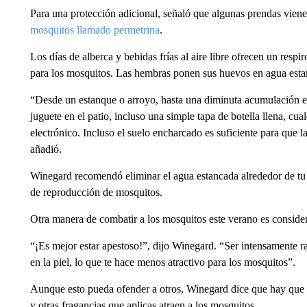
Para una protección adicional, señaló que algunas prendas vien
mosquitos llamado permetrina
.
Los días de alberca y bebidas frías al aire libre ofrecen un respi
para los mosquitos. Las hembras ponen sus huevos en agua esta
“Desde un estanque o arroyo, hasta una diminuta acumulación en
juguete en el patio, incluso una simple tapa de botella llena, cua
electrónico. Incluso el suelo encharcado es suficiente para que
añadió.
Winegard recomendó eliminar el agua estancada alrededor de tu c
de reproducción de mosquitos.
Otra manera de combatir a los mosquitos este verano es consider
“¡Es mejor estar apestoso!”, dijo Winegard. “Ser intensamente r
en la piel, lo que te hace menos atractivo para los mosquitos”.
Aunque esto pueda ofender a otros, Winegard dice que hay que 
y otras fragancias que aplicas atraen a los mosquitos.