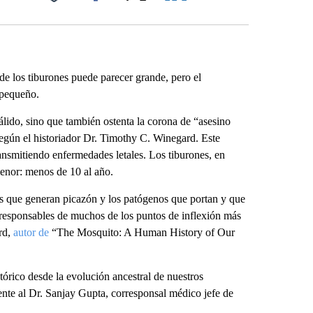
Facebook
X
LinkedIn
Email
de los tiburones puede parecer grande, pero el
 pequeño.
álido, sino que también ostenta la corona de “asesino
según el historiador Dr. Timothy C. Winegard. Este
nsmitiendo enfermedades letales. Los tiburones, en
nor: menos de 10 al año.
s que generan picazón y los patógenos que portan y que
responsables de muchos de los puntos de inflexión más
ard,
autor de
“The Mosquito: A Human History of Our
tórico desde la evolución ancestral de nuestros
te al Dr. Sanjay Gupta, corresponsal médico jefe de