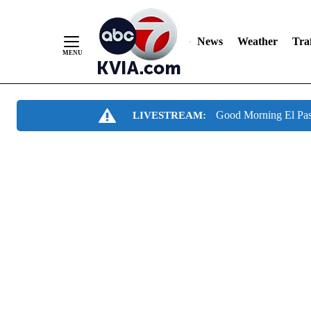
News
Weather
Traf
Skip
Good Morning El Pa
LIVESTREAM:
to
Content