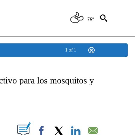
76°
1 of 1
TIFICATIONS ABOUT NEW PAGES ON "CNN - SPANISH".
ctivo para los mosquitos y
ABOUT NEW PAGES ON "".