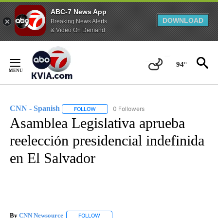
ABC-7 News App
DOWNLOAD
Breaking News Alerts
& Video On Demand
Skip
to
94°
Content
CNN - Spanish
0 Followers
FOLLOW
FOLLOW "CNN - SPANISH" TO RECEIVE NOTIFI
Asamblea Legislativa aprueba
reelección presidencial indefinida
en El Salvador
By
CNN Newsource
FOLLOW
FOLLOW "" TO RECEIVE NOTIFICATIONS ABOU