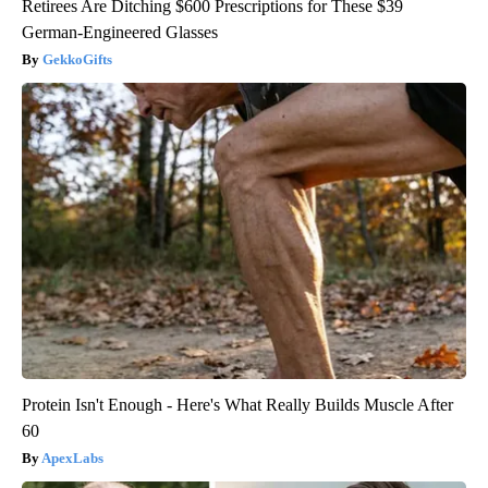
Retirees Are Ditching $600 Prescriptions for These $39
German-Engineered Glasses
GekkoGifts
Protein Isn't Enough - Here's What Really Builds Muscle After
60
ApexLabs