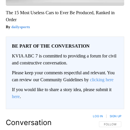
The 15 Most Useless Cars to Ever Be Produced, Ranked in
Order
dailysportx
BE PART OF THE CONVERSATION
KVIA ABC 7 is committed to providing a forum for civil
and constructive conversation.
Please keep your comments respectful and relevant. You
can review our Community Guidelines by
clicking here
If you would like to share a story idea, please submit it
here
.
LOG IN
|
SIGN UP
Conversation
FOLLOW THIS CO
FOLLOW