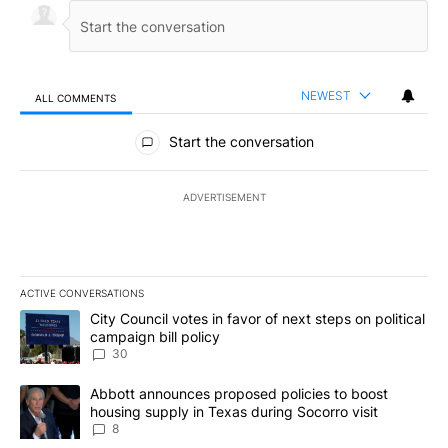
NEWEST
ALL COMMENTS
All Comments
Start the conversation
ADVERTISEMENT
ACTIVE CONVERSATIONS
The following is a list of the most commented articles in the last 7
A trending article titled "City Council votes in favor of next step
City Council votes in favor of next steps on political
campaign bill policy
30
A trending article titled "Abbott announces proposed policies to 
Abbott announces proposed policies to boost
housing supply in Texas during Socorro visit
8