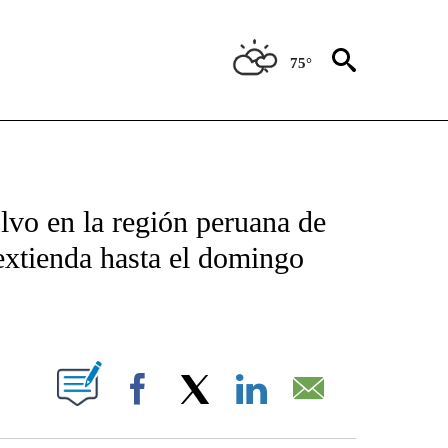
75°
TIFICATIONS ABOUT NEW PAGES ON "CNN - SPANISH".
lvo en la región peruana de
extienda hasta el domingo
ABOUT NEW PAGES ON "".
Facebook
X
LinkedIn
Email