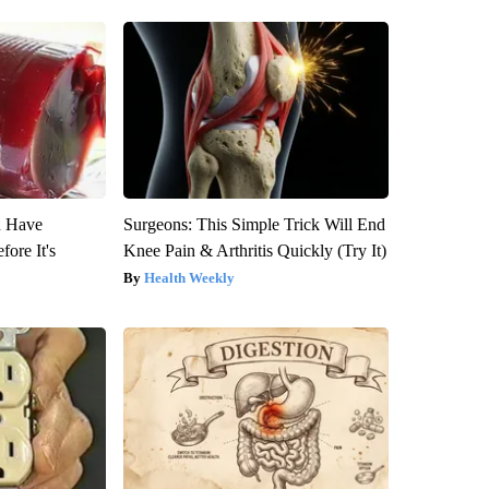
u Have
Surgeons: This Simple Trick Will End
fore It's
Knee Pain & Arthritis Quickly (Try It)
Health Weekly