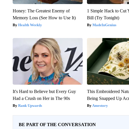
Honey: The Greatest Enemy of
1 Simple Hack to Cut Y
Memory Loss (See How to Use It)
Bill (Try Tonight)
Health Weekly
MadeInGenius
It's Hard to Believe but Every Guy
This Embroidered Natu
Had a Crush on Her in The 90s
Being Snapped Up Ac
Rank Upwards
Amestory
BE PART OF THE CONVERSATION