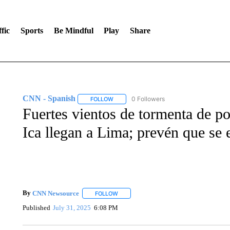
fic
Sports
Be Mindful
Play
Share
CNN - Spanish
0 Followers
FOLLOW
FOLLOW "CNN - SPANISH" TO RECEIVE NO
Fuertes vientos de tormenta de po
Ica llegan a Lima; prevén que se 
By
CNN Newsource
FOLLOW
FOLLOW "" TO RECEIVE NOTIFICATIONS 
Published
July 31, 2025
6:08 PM