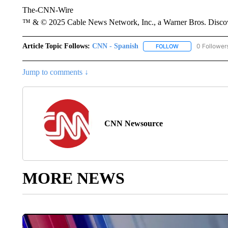
The-CNN-Wire
™ & © 2025 Cable News Network, Inc., a Warner Bros. Discove
Article Topic Follows:
CNN - Spanish
0 Follower
FOLLOW
FOLLOW "CNN - S
Jump to comments ↓
CNN Newsource
MORE NEWS