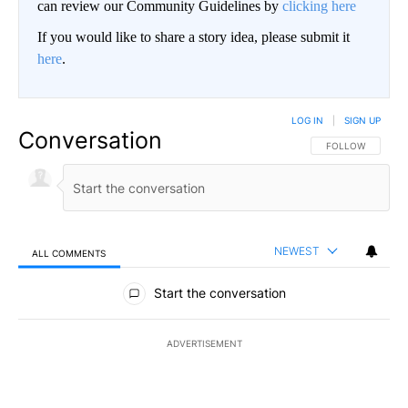
can review our Community Guidelines by
clicking here
If you would like to share a story idea, please submit it
here
.
LOG IN
|
SIGN UP
Conversation
FOLLOW THIS CO
FOLLOW
NEWEST
ALL COMMENTS
All Comments
Start the conversation
ADVERTISEMENT