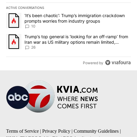
ACTIVE CONVERSATIONS
The following is a list of the most commented articles in the last 7
A trending article titled "‘It’s been chaotic’: Trump’s immigrati
‘It’s been chaotic’: Trump’s immigration crackdown
prompts worries from industry groups
10
A trending article titled "Trump’s top general is ‘looking for an o
Trump’s top general is ‘looking for an off-ramp’ from
Iran war as US military options remain limited,
sources say
26
Powered by
Terms of Service
|
Privacy Policy
|
Community Guidelines
|