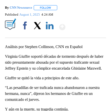
By
CNN Newsource
FOLLOW
FOLLOW "" TO RECEIVE NOTIFICATIONS ABOU
Published
August 1, 2025
4:24 AM
Show More
Facebook
X
LinkedIn
Análisis por Stephen Collinson, CNN en Español
Virginia Giuffre soportó décadas de tormento después de haber
sido presuntamente abusada por el supuesto traficante sexual
Jeffrey Epstein y su cómplice encarcelada Ghislaine Maxwell.
Giuffre se quitó la vida a principios de este año.
“Las pesadillas de ser traficada nunca abandonaron a nuestra
hermana, nunca”, dijeron los hermanos de Giuffre en un
comunicado el jueves.
Y aún en la muerte, su tragedia continúa.