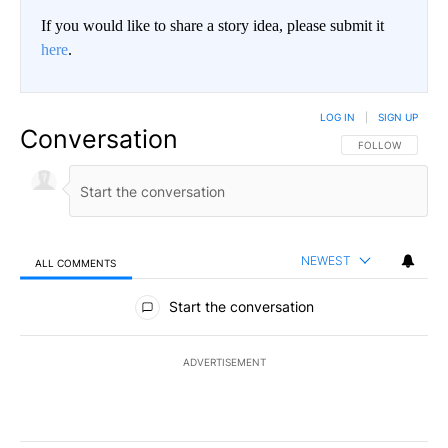
If you would like to share a story idea, please submit it
here
.
LOG IN
|
SIGN UP
Conversation
FOLLOW THIS CO
FOLLOW
NEWEST
ALL COMMENTS
All Comments
Start the conversation
ADVERTISEMENT