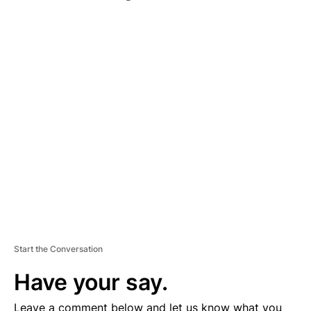
A
D
V
E
R
TI
S
E
M
E
N
T
Start the Conversation
Have your say.
Leave a comment below and let us know what you