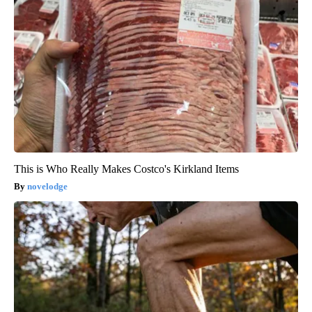
This is Who Really Makes Costco's Kirkland Items
novelodge