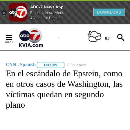
ABC-7 News App
DOWNLOAD
Breaking News Alerts
& Video On Demand
Skip
to
83°
Content
CNN - Spanish
0 Followers
FOLLOW
FOLLOW "CNN - SPANISH" TO RECEIVE NOTIFI
En el escándalo de Epstein, como
en otros casos de Washington, las
víctimas quedan en segundo
plano