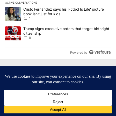
ACTIVE CONVERSATIONS
The following is a list of the most commented articles in the last 7
A trending article titled "Cristo Fernández says his 'Fútbol Is Life'
Cristo Fernández says his 'Fútbol Is Life' picture
book isn't just for kids
1
A trending article titled "Trump signs executive orders that targe
Trump signs executive orders that target birthright
citizenship
8
Powered by
Terms of Service
|
Privacy Policy
|
Community Guidelines
|