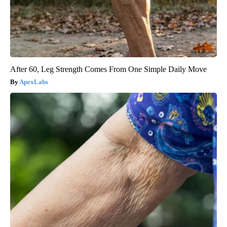
After 60, Leg Strength Comes From One Simple Daily Move
ApexLabs